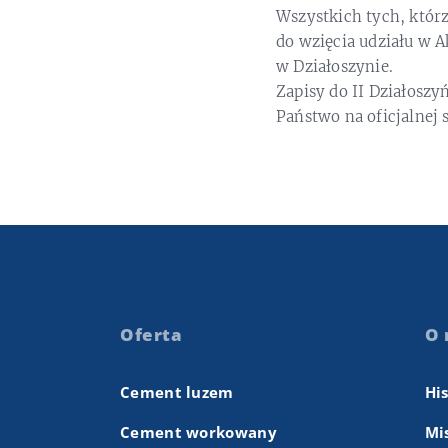
Wszystkich tych, któr
do wzięcia udziału w A
w Działoszynie.
Zapisy do II Działoszyń
Państwo na oficjalnej 
Oferta
O 
Cement luzem
Hi
Cement workowany
Mis