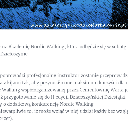
 na Akademię Nordic Walking, która odbędzie się w sobotę 
 Działoszynie.
 poprowadzi profesjonalny instruktor zostanie przeprowadz
a z kijami tak, aby przynosiło one maksimum korzyści dla
c Walking współorganizowanej przez Cementownię Warta j
eż przygotowanie się do II edycji Działoszyńskiej Dziesiątk
ny o dodatkową konkurencję Nordic Walking.
iewątpliwie to, iż może wziąć w niej udział każdy bez wzgl
rzęt).