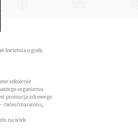
16 kwietnia o godz.
one szkolenie
 naszego organizmu.
est promocja zdrowego
i – ćwierćmaratonu,
ędu na wiek