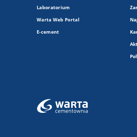
Laboratorium
Za
Warta Web Portal
Na
E-cement
Ka
Ak
Po