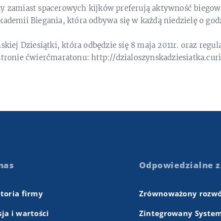
zy zamiast spacerowych kijków preferują aktywność biego
kademii Biegania, która odbywa się w każdą niedzielę o godz
skiej Dziesiątki, która odbędzie się 8 maja 2011r. oraz regu
stronie ćwierćmaratonu: http://dzialoszynskadziesiatka.curi
nas
Odpowiedzialne z
storia firmy
Zrównoważony rozwó
ja i wartości
Zintegrowany System