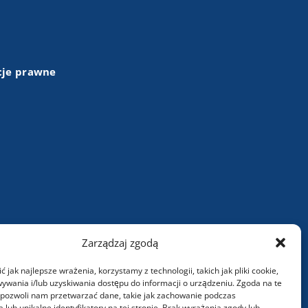
cje prawne
+48 (43) 84 13 003
Zarządzaj zgodą
info@wartasa.com.pl
 jak najlepsze wrażenia, korzystamy z technologii, takich jak pliki cookie,
ywania i/lub uzyskiwania dostępu do informacji o urządzeniu. Zgoda na te
Kontakt
 pozwoli nam przetwarzać dane, takie jak zachowanie podczas
 lub unikalne identyfikatory na tej stronie. Brak wyrażenia zgody lub