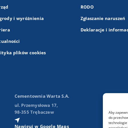
rząd
RODO
grody i wyróżnienia
Zgłaszanie naruszeń
riera
Deklaracje i informa
tualności
lityka plików cookies
Cementownia Warta S.A.
ul. Przemysłowa 17,
98-355 Trębaczew
Aby zapewnić
do przechow
technologie
Nawiguj w Google Maps
przeglądania