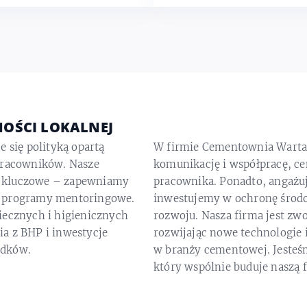
NOŚCI LOKALNEJ
e się polityką opartą
W firmie Cementownia Warta 
 pracowników. Nasze
komunikację i współpracę, c
t kluczowe – zapewniamy
pracownika. Ponadto, angażuj
z programy mentoringowe.
inwestujemy w ochronę środ
iecznych i higienicznych
rozwoju. Nasza firma jest zwo
a z BHP i inwestycje
rozwijając nowe technologie 
adków.
w branży cementowej. Jesteś
który wspólnie buduje naszą f