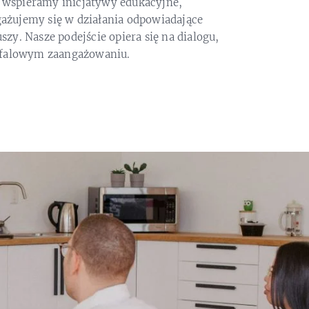
, wspieramy inicjatywy edukacyjne,
gażujemy się w działania odpowiadające
szy. Nasze podejście opiera się na dialogu,
falowym zaangażowaniu.