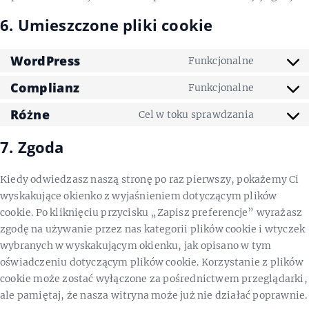
6. Umieszczone pliki cookie
WordPress
Funkcjonalne
Consent
to service
Complianz
Funkcjonalne
Consent
wordpres
to service
Różne
Cel w toku sprawdzania
Consent
complian
to service
7. Zgoda
różne
Kiedy odwiedzasz naszą stronę po raz pierwszy, pokażemy Ci
wyskakujące okienko z wyjaśnieniem dotyczącym plików
cookie. Po kliknięciu przycisku „Zapisz preferencje” wyrażasz
zgodę na używanie przez nas kategorii plików cookie i wtyczek
wybranych w wyskakującym okienku, jak opisano w tym
oświadczeniu dotyczącym plików cookie. Korzystanie z plików
cookie może zostać wyłączone za pośrednictwem przeglądarki,
ale pamiętaj, że nasza witryna może już nie działać poprawnie.