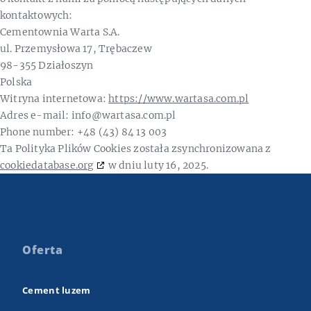
kontaktowych:
Cementownia Warta S.A.
ul. Przemysłowa 17, Trębaczew
98-355 Działoszyn
Polska
Witryna internetowa:
https://www.wartasa.com.pl
Adres e-mail:
info@
wartasa.com.pl
Phone number: +48 (43) 84 13 003
Ta Polityka Plików Cookies została zsynchronizowana z
cookiedatabase.org
w dniu luty 16, 2025.
Oferta
Cement luzem