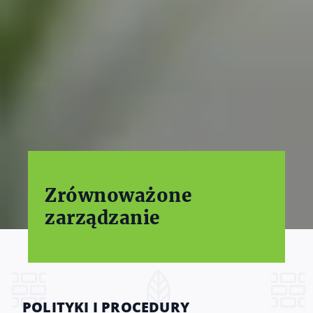
Zrównoważone
zarządzanie
POLITYKI I PROCEDURY