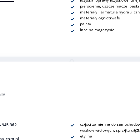
łożyska, oprawy łożyskowe, tule
pierścienie, uszczelniacze, paski
materiały i armatura hydrauliczn
materiały ogniotrwałe
palety
Inne na magazynie
NIA
części zamienne do samochodów
4 945 362
wózków widłowych, sprzętu cięż
etylina
sa.com.pl