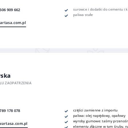
surowce i dodatki do cementu i k
606 909 662
paliwa stałe
artasa.com.pl
wska
ŁU ZAOPATRZENIA
części zamienne z importu
789 178 078
paliwa: olej napędowy, opałowy
wyroby gumowe: taśmy przenoś
artasa.com.pl
elementy złączne w tym śruby, na