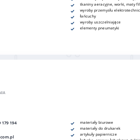
tkaniny aeracyjne, worki, maty fi
wyroby przemysłu elektrotechnic
łańcuchy
wyroby uszczelniające
elementy pneumatyki
NIA
materiały biurowe
9 179 194
materiały do drukarek
artykuły papiernicze
.com.pl