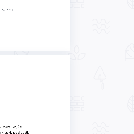
linkieru
nikowe, węże
krętki, podkładki