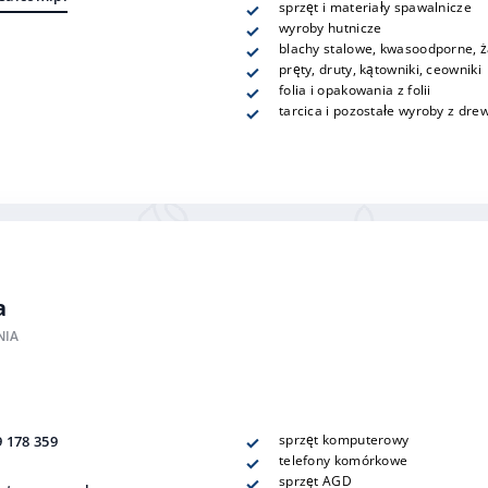
sprzęt i materiały spawalnicze
wyroby hutnicze
blachy stalowe, kwasoodporne, 
pręty, druty, kątowniki, ceowniki
folia i opakowania z folii
tarcica i pozostałe wyroby z dre
a
NIA
sprzęt komputerowy
9 178 359
telefony komórkowe
sprzęt AGD