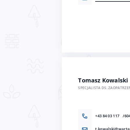
Tomasz Kowalski
SPECJALISTA DS. ZAOPATRZE
+43 84 03 117
60
t.kowalski@warta