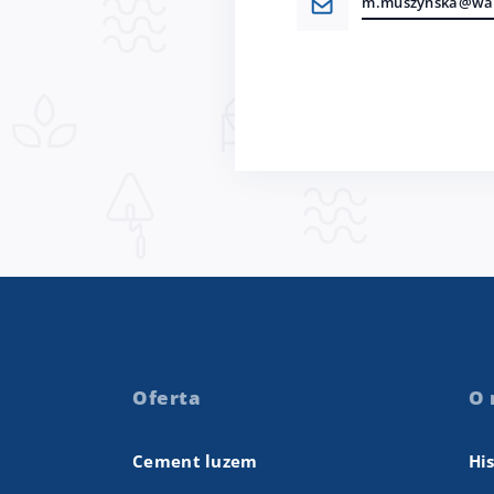
m.muszynska@war
Oferta
O 
Cement luzem
Hi