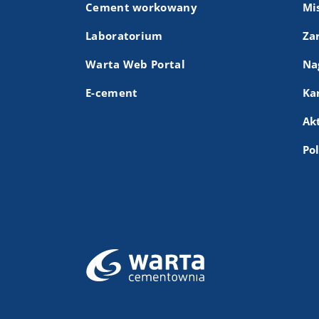
Cement workowany
Mis
Laboratorium
Za
Warta Web Portal
Na
E-cement
Ka
Ak
Po