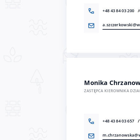
+48 43 84 03 200
a.szczerkowski@w
Monika Chrzano
ZASTĘPCA KIEROWNIKA DZIA
+48 43 84 03 657
m.chrzanowska@w