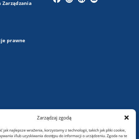
 Zarządzania
cje prawne
+48 (43) 84 13 003
Zarządzaj zgodą
info@wartasa.com.pl
 jak najlepsze wrażenia, korzystamy z technologii, takich jak pliki cookie,
ywania i/lub uzyskiwania dostępu do informacji o urządzeniu. Zgoda na te