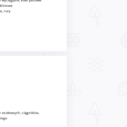
je wyciągane, koła pasowe
 klinowe
a, rury
 osobowych, ciągników,
kiego