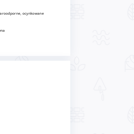
żaroodporne, ocynkowane
wna