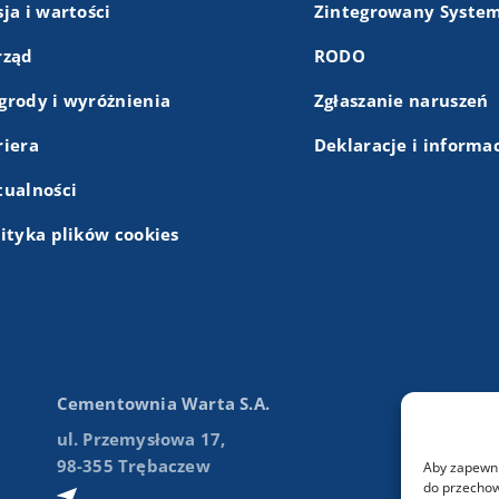
ja i wartości
Zintegrowany System
rząd
RODO
grody i wyróżnienia
Zgłaszanie naruszeń
riera
Deklaracje i informa
tualności
lityka plików cookies
Cementownia Warta S.A.
ul. Przemysłowa 17,
98-355 Trębaczew
Aby zapewnić
do przechow