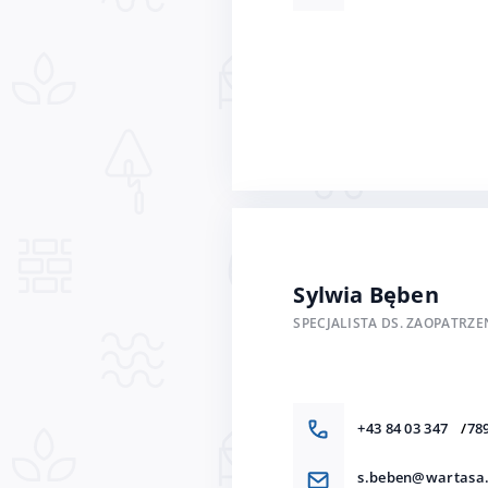
Sylwia Bęben
SPECJALISTA DS. ZAOPATRZE
+43 84 03 347
78
s.beben@wartasa