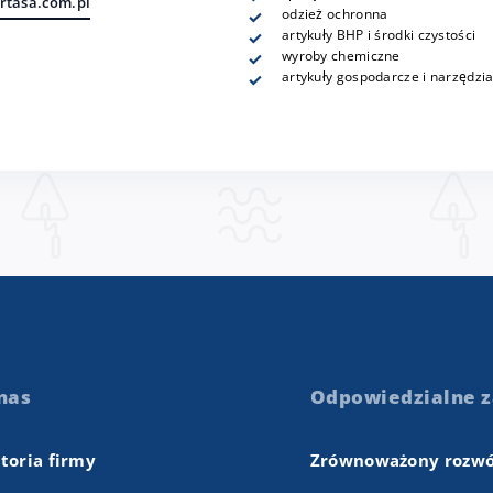
tasa.com.pl
odzież ochronna
artykuły BHP i środki czystości
wyroby chemiczne
artykuły gospodarcze i narzędzi
nas
Odpowiedzialne z
storia firmy
Zrównoważony rozwó