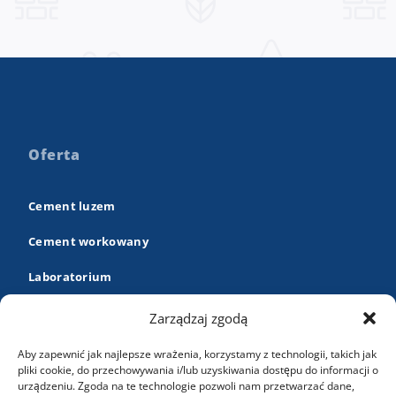
Oferta
Cement luzem
Cement workowany
Laboratorium
Warta Web Portal
Zarządzaj zgodą
E-cement
Aby zapewnić jak najlepsze wrażenia, korzystamy z technologii, takich jak
O nas
pliki cookie, do przechowywania i/lub uzyskiwania dostępu do informacji o
urządzeniu. Zgoda na te technologie pozwoli nam przetwarzać dane,