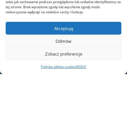
takie jak zachowanie podczas przeglądania lub unikalne identyfikatory na
tej stronie. Brak wyrażenia zgody lub wycofanie zgody może
Historia firmy
niekorzystnie wpłynąć na niektóre cechy i funkcje.
Misja i wartości
Akceptuję
Zarząd
Odmów
Nagrody i wyróżnienia
Kariera
Zobacz preferencje
Aktualności
Polityka plików cookies
RODO
Polityka plików cookies
Odpowiedzialne zarządzanie
Zrównoważony rozwój
Zintegrowany System Zarządzania
RODO