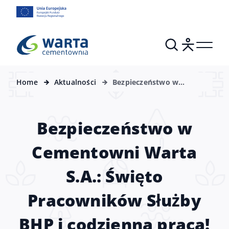
Home
Aktualności
Bezpieczeństwo w
Cementowni Warta S.A.:
Święto Pracowników
Służby BHP i codzienna
Bezpieczeństwo w
praca!
Cementowni Warta
S.A.: Święto
Pracowników Służby
BHP i codzienna praca!