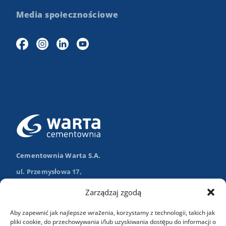
Media społecznościowe
Cementownia Warta S.A.
ul. Przemysłowa 17,
98-355 Trębaczew
Zarządzaj zgodą
Nawiguj w Google Maps
Aby zapewnić jak najlepsze wrażenia, korzystamy z technologii, takich jak
+48 (43) 84 13 003
pliki cookie, do przechowywania i/lub uzyskiwania dostępu do informacji o