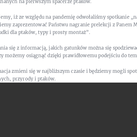
znanych na pierwszym spacerze ptaków.
jemy, iż ze względu na pandemię odwołaliśmy spotkanie „n
niemy zaprezentować Państwu nagranie prelekcji z Panem 
dki dla ptaków, typy i prosty montaż”.
ia się z informacją, jakich gatunków można się spodziewać
iczy możemy osiągnąć dzięki prawidłowemu podejściu do tem
acja zmieni się w najbliższym czasie i będziemy mogli spot
mych, przyrody i ptaków.