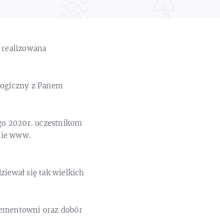
t realizowana
logiczny z Panem
go 2020r. uczestnikom
nie www.
ziewał się tak wielkich
 Cementowni oraz dobór