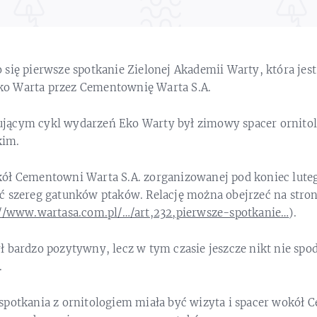
się pierwsze spotkanie Zielonej Akademii Warty, która jes
o Warta przez Cementownię Warta S.A.
jącym cykl wydarzeń Eko Warty był zimowy spacer ornito
kim.
ół Cementowni Warta S.A. zorganizowanej pod koniec lute
ć szereg gatunków ptaków. Relację można obejrzeć na stro
://www.wartasa.com.pl/…/art,232,pierwsze-spotkanie…
).
 bardzo pozytywny, lecz w tym czasie jeszcze nikt nie spod
.
spotkania z ornitologiem miała być wizyta i spacer wokół