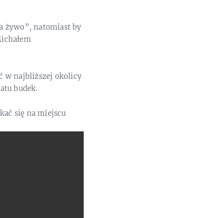
a żywo”, natomiast by
Michałem
 w najbliższej okolicy
atu budek.
kać się na miejscu