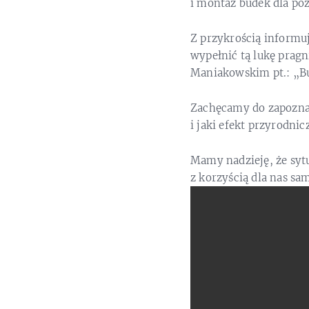
i montaż budek dla po
Z przykrością informu
wypełnić tą lukę prag
Maniakowskim pt.: „Bu
Zachęcamy do zapoznan
i jaki efekt przyrodn
Mamy nadzieję, że sytu
z korzyścią dla nas sa