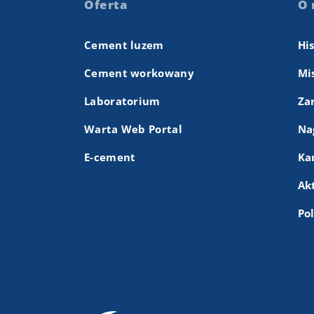
Oferta
O 
Cement luzem
Hi
Cement workowany
Mis
Laboratorium
Za
Warta Web Portal
Na
E-cement
Ka
Ak
Po