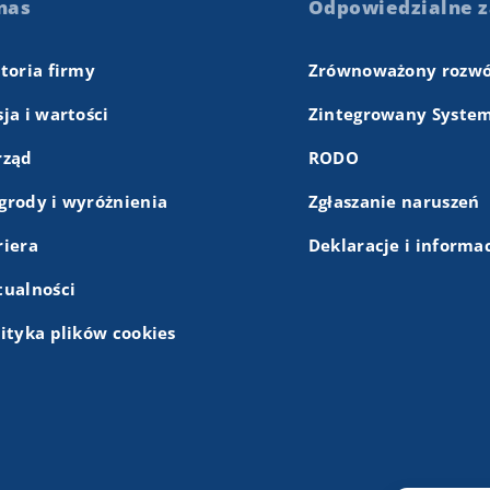
nas
Odpowiedzialne z
storia firmy
Zrównoważony rozwó
ja i wartości
Zintegrowany System
rząd
RODO
grody i wyróżnienia
Zgłaszanie naruszeń
riera
Deklaracje i informa
tualności
lityka plików cookies