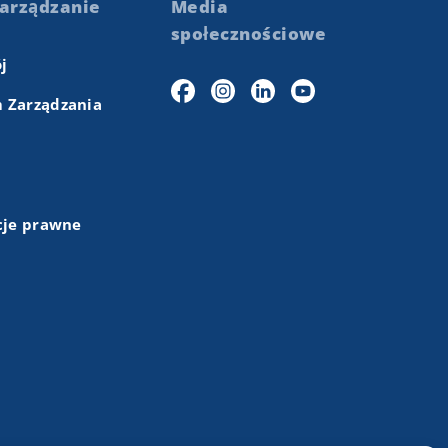
arządzanie
Media
społecznościowe
j
 Zarządzania
cje prawne