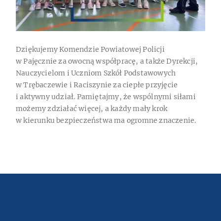
Dziękujemy Komendzie Powiatowej Policji
w Pajęcznie za owocną współpracę, a także Dyrekcji,
Nauczycielom i Uczniom Szkół Podstawowych
w Trębaczewie i Raciszynie za ciepłe przyjęcie
i aktywny udział. Pamiętajmy, że wspólnymi siłami
możemy zdziałać więcej, a każdy mały krok
w kierunku bezpieczeństwa ma ogromne znaczenie.