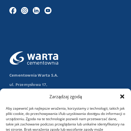
Cementownia Warta S.A.
ul. Przemysłowa 17,
98-355 Trębaczew
Zarządzaj zgodą
Nawiguj w Google Maps
Aby zapewnić jak najlepsze wrażenia, korzystamy z technologii, takich jak
+48 (43) 84 13 003
pliki cookie, do przechowywania i/lub uzyskiwania dostępu do informacji o
urządzeniu. Zgoda na te technologie pozwoli nam przetwarzać dane,
info@wartasa.com.pl
takie jak zachowanie podczas przeglądania lub unikalne identyfikatory na
tej stronie. Brak wyrażenia zgody lub wycofanie zgody może