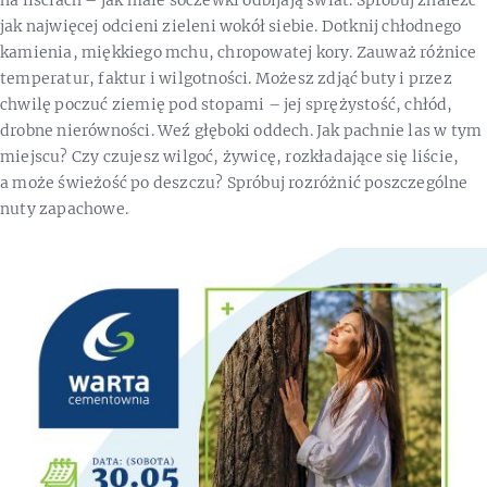
jak najwięcej odcieni zieleni wokół siebie. Dotknij chłodnego
kamienia, miękkiego mchu, chropowatej kory. Zauważ różnice
temperatur, faktur i wilgotności. Możesz zdjąć buty i przez
chwilę poczuć ziemię pod stopami – jej sprężystość, chłód,
drobne nierówności. Weź głęboki oddech. Jak pachnie las w tym
miejscu? Czy czujesz wilgoć, żywicę, rozkładające się liście,
a może świeżość po deszczu? Spróbuj rozróżnić poszczególne
nuty zapachowe.