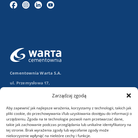
Cementownia Warta S.A.
ul. Przemysłowa 17,
98-355 Trębaczew
Zarządzaj zgodą
Nawiguj w Google Maps
Aby zapewnić jak najlepsze wrażenia, korzystamy z technologii, takich jak
+48 (43) 84 13 003
pliki cookie, do przechowywania i/lub uzyskiwania dostępu do informacji o
urządzeniu. Zgoda na te technologie pozwoli nam przetwarzać dane,
info@wartasa.com.pl
takie jak zachowanie podczas przeglądania lub unikalne identyfikatory na
tej stronie. Brak wyrażenia zgody lub wycofanie zgody może
niekorzystnie wpłynąć na niektóre cechy i funkcje.