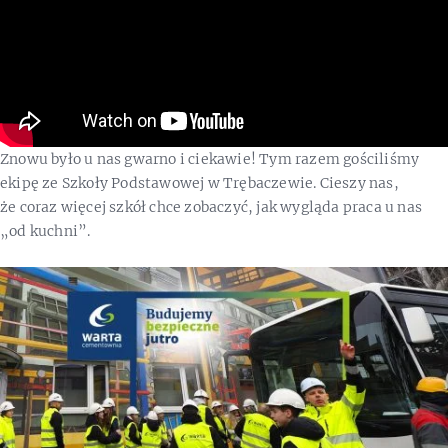
Znowu było u nas gwarno i ciekawie! Tym razem gościliśmy
ekipę ze Szkoły Podstawowej w Trębaczewie. Cieszy nas,
że coraz więcej szkół chce zobaczyć, jak wygląda praca u nas
„od kuchni”.