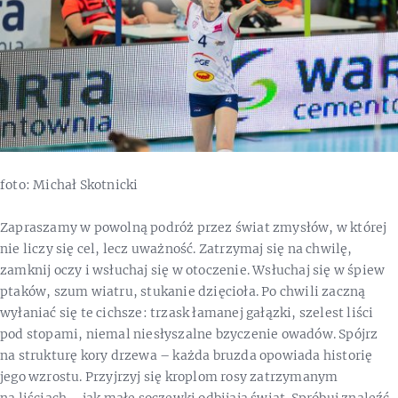
foto: Michał Skotnicki
Zapraszamy w powolną podróż przez świat zmysłów, w której
nie liczy się cel, lecz uważność. Zatrzymaj się na chwilę,
zamknij oczy i wsłuchaj się w otoczenie. Wsłuchaj się w śpiew
ptaków, szum wiatru, stukanie dzięcioła. Po chwili zaczną
wyłaniać się te cichsze: trzask łamanej gałązki, szelest liści
pod stopami, niemal niesłyszalne bzyczenie owadów. Spójrz
na strukturę kory drzewa – każda bruzda opowiada historię
jego wzrostu. Przyjrzyj się kroplom rosy zatrzymanym
na liściach – jak małe soczewki odbijają świat. Spróbuj znaleźć