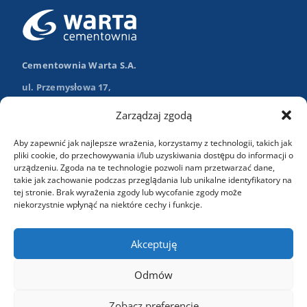
Cementownia Warta S.A.
ul. Przemysłowa 17,
98-355 Trębaczew
Zarządzaj zgodą
Nawiguj w Google Maps
Aby zapewnić jak najlepsze wrażenia, korzystamy z technologii, takich jak
+48 (43) 84 13 003
pliki cookie, do przechowywania i/lub uzyskiwania dostępu do informacji o
urządzeniu. Zgoda na te technologie pozwoli nam przetwarzać dane,
info@wartasa.com.pl
takie jak zachowanie podczas przeglądania lub unikalne identyfikatory na
tej stronie. Brak wyrażenia zgody lub wycofanie zgody może
niekorzystnie wpłynąć na niektóre cechy i funkcje.
Kontakt
Akceptuję
Odmów
Zobacz preferencje