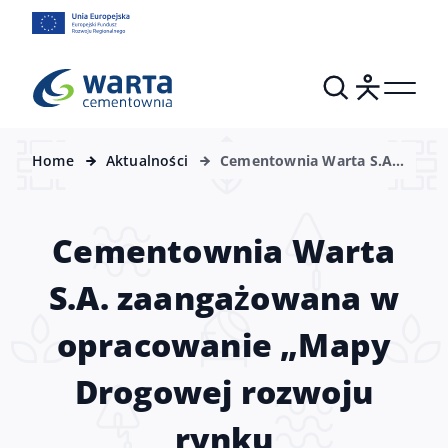
Home
Aktualności
Cementownia Warta S.A.
zaangażowana w
opracowanie „Mapy
Drogowej rozwoju rynku
Cementownia Warta
zrównoważonych
finansów”
S.A. zaangażowana w
opracowanie „Mapy
Drogowej rozwoju
rynku