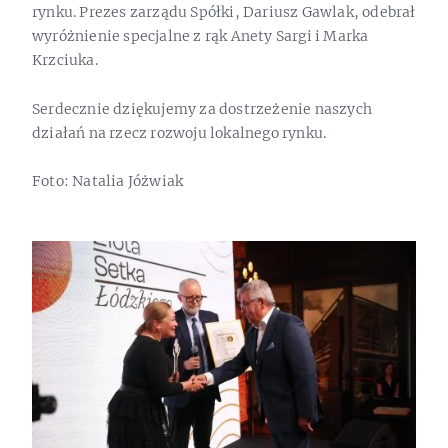
rynku. Prezes zarządu Spółki, Dariusz Gawlak, odebrał
wyróżnienie specjalne z rąk Anety Sargi i Marka
Krzciuka.
Serdecznie dziękujemy za dostrzeżenie naszych
działań na rzecz rozwoju lokalnego rynku.
Foto: Natalia Jóżwiak