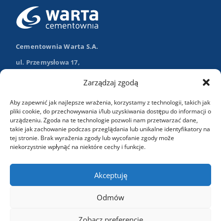
Cementownia Warta S.A.
ul. Przemysłowa 17,
98-355 Trębaczew
Zarządzaj zgodą
Nawiguj w Google Maps
Aby zapewnić jak najlepsze wrażenia, korzystamy z technologii, takich jak
+48 (43) 84 13 003
pliki cookie, do przechowywania i/lub uzyskiwania dostępu do informacji o
urządzeniu. Zgoda na te technologie pozwoli nam przetwarzać dane,
info@wartasa.com.pl
takie jak zachowanie podczas przeglądania lub unikalne identyfikatory na
tej stronie. Brak wyrażenia zgody lub wycofanie zgody może
niekorzystnie wpłynąć na niektóre cechy i funkcje.
Kontakt
Akceptuję
Odmów
Zobacz preferencje