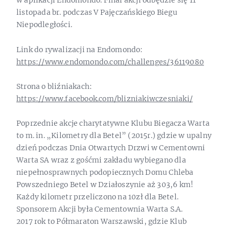
w aplikacji Endomondo. Finał akcji odbędzie się 11
listopada br. podczas V Pajęczańskiego Biegu
Niepodległości.
Link do rywalizacji na Endomondo:
https://www.endomondo.com/challenges/36119080
Strona o bliźniakach:
https://www.facebook.com/blizniakiwczesniaki/
Poprzednie akcje charytatywne Klubu Biegacza Warta
to m. in. „Kilometry dla Betel” (2015r.) gdzie w upalny
dzień podczas Dnia Otwartych Drzwi w Cementowni
Warta SA wraz z gośćmi zakładu wybiegano dla
niepełnosprawnych podopiecznych Domu Chleba
Powszedniego Betel w Działoszynie aż 303,6 km!
Każdy kilometr przeliczono na 10zł dla Betel.
Sponsorem Akcji była Cementownia Warta S.A.
2017 rok to Półmaraton Warszawski, gdzie Klub