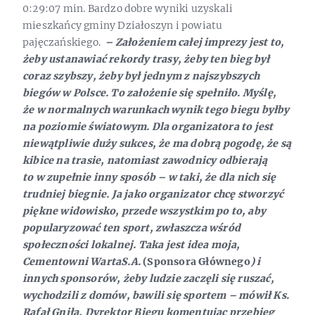
0:29:07 min. Bardzo dobre wyniki uzyskali
mieszkańcy gminy Działoszyn i powiatu
pajęczańskiego.
– Założeniem całej imprezy jest to,
żeby ustanawiać rekordy trasy, żeby ten bieg był
coraz szybszy, żeby był jednym z najszybszych
biegów w Polsce. To założenie się spełniło. Myślę,
że w normalnych warunkach wynik tego biegu byłby
na poziomie światowym. Dla organizatora to jest
niewątpliwie duży sukces, że ma dobrą pogodę, że są
kibice na trasie, natomiast zawodnicy odbierają
to w zupełnie inny sposób – w taki, że dla nich się
trudniej biegnie. Ja jako organizator chcę stworzyć
piękne widowisko, przede wszystkim po to, aby
popularyzować ten sport, zwłaszcza wśród
społeczności lokalnej. Taka jest idea moja,
Cementowni WartaS.A.
(Sponsora Głównego
)
i
innych sponsorów, żeby ludzie zaczęli się ruszać,
wychodzili z domów, bawili się sportem – mówił Ks.
Rafał Gniła, Dyrektor Biegu komentując przebieg