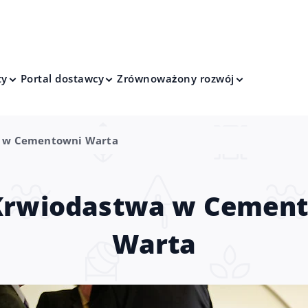
ty
Portal dostawcy
Zrównoważony rozwój
a w Cementowni Warta
Krwiodastwa w Cemen
Warta