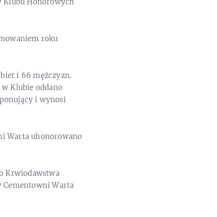
ków Klubu Honorowych
sumowaniem roku
biet i 66 mężczyzn.
. w Klubie oddano
mponujący i wynosi
ni Warta uhonorowano
go Krwiodawstwa
zy Cementowni Warta