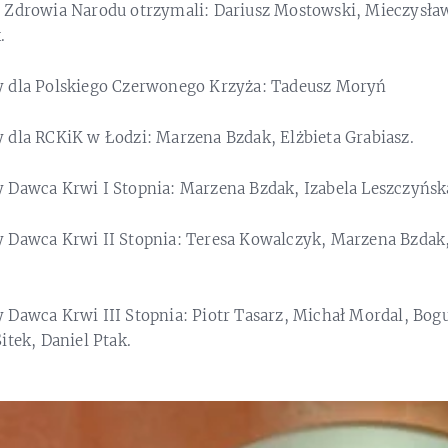
 Zdrowia Narodu otrzymali: Dariusz Mostowski, Mieczysław
.
y dla Polskiego Czerwonego Krzyża: Tadeusz Moryń
 dla RCKiK w Łodzi: Marzena Bzdak, Elżbieta Grabiasz.
 Dawca Krwi I Stopnia: Marzena Bzdak, Izabela Leszczyńsk
 Dawca Krwi II Stopnia: Teresa Kowalczyk, Marzena Bzdak
 Dawca Krwi III Stopnia: Piotr Tasarz, Michał Mordal, Bo
itek, Daniel Ptak.