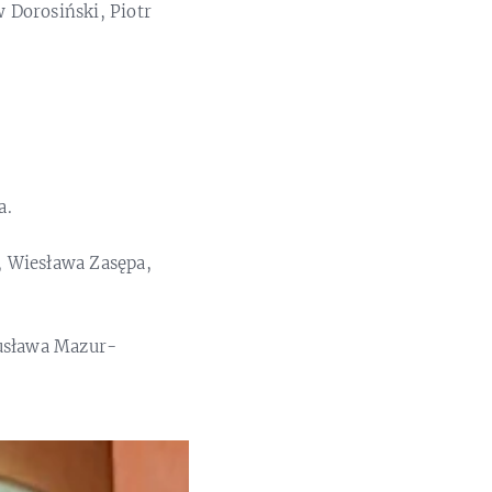
 Dorosiński, Piotr
a.
, Wiesława Zasępa,
gusława Mazur-