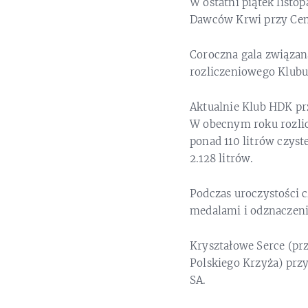
W ostatni piątek list
Dawców Krwi przy Cem
Coroczna gala związa
rozliczeniowego Klub
Aktualnie Klub HDK pr
W obecnym roku rozlic
ponad 110 litrów czyst
2.128 litrów.
Podczas uroczystości
medalami i odznaczen
Kryształowe Serce (p
Polskiego Krzyża) pr
SA.