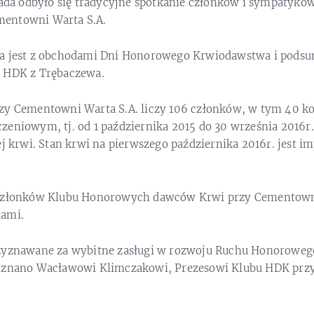
opada odbyło się tradycyjne spotkanie członków i sympaty
entowni Warta S.A.
na jest z obchodami Dni Honorowego Krwiodawstwa i pod
u HDK z Trębaczewa.
zy Cementowni Warta S.A. liczy 106 członków, w tym 40 ko
zeniowym, tj. od 1 października 2015 do 30 września 2016r
ej krwi. Stan krwi na pierwszego października 2016r. jest i
 członków Klubu Honorowych dawców Krwi przy Cementow
iami.
rzyznawane za wybitne zasługi w rozwoju Ruchu Honorowe
zyznano Wacławowi Klimczakowi, Prezesowi Klubu HDK pr