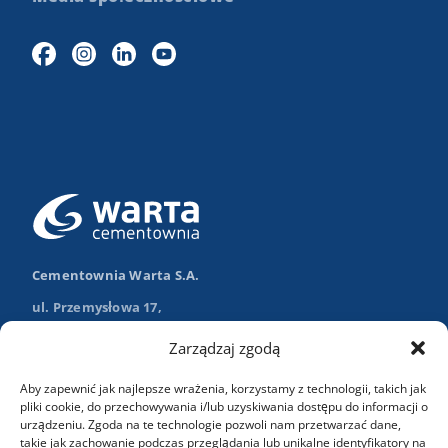
Cementownia Warta S.A.
ul. Przemysłowa 17,
98-355 Trębaczew
Zarządzaj zgodą
Nawiguj w Google Maps
Aby zapewnić jak najlepsze wrażenia, korzystamy z technologii, takich jak
+48 (43) 84 13 003
pliki cookie, do przechowywania i/lub uzyskiwania dostępu do informacji o
urządzeniu. Zgoda na te technologie pozwoli nam przetwarzać dane,
info@wartasa.com.pl
takie jak zachowanie podczas przeglądania lub unikalne identyfikatory na