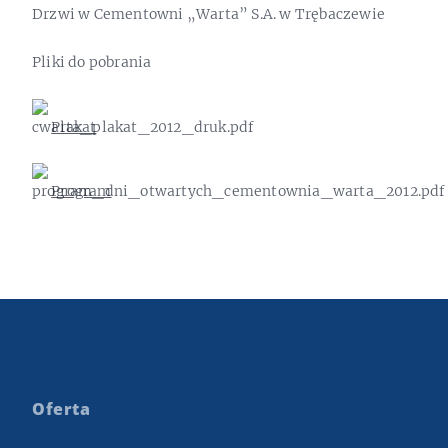
Drzwi w Cementowni „Warta” S.A. w Trębaczewie
Pliki do pobrania
Plakat
Program
Oferta