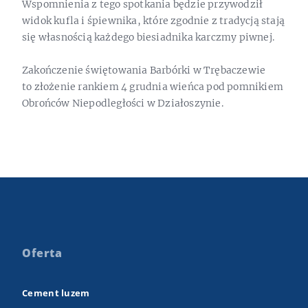
Wspomnienia z tego spotkania będzie przywodził
widok kufla i śpiewnika, które zgodnie z tradycją stają
się własnością każdego biesiadnika karczmy piwnej.
Zakończenie świętowania Barbórki w Trębaczewie
to złożenie rankiem 4 grudnia wieńca pod pomnikiem
Obrońców Niepodległości w Działoszynie.
Oferta
Cement luzem