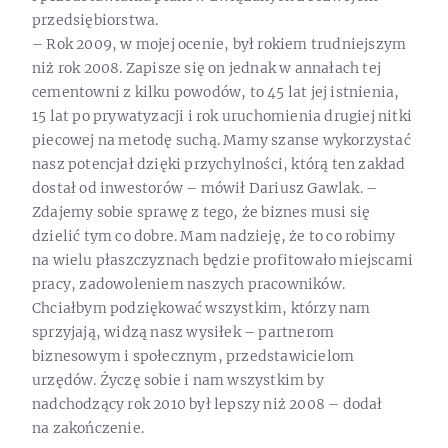
przedsiębiorstwa.
– Rok 2009, w mojej ocenie, był rokiem trudniejszym
niż rok 2008. Zapisze się on jednak w annałach tej
cementowni z kilku powodów, to 45 lat jej istnienia,
15 lat po prywatyzacji i rok uruchomienia drugiej nitki
piecowej na metodę suchą. Mamy szanse wykorzystać
nasz potencjał dzięki przychylności, którą ten zakład
dostał od inwestorów – mówił Dariusz Gawlak. –
Zdajemy sobie sprawę z tego, że biznes musi się
dzielić tym co dobre. Mam nadzieję, że to co robimy
na wielu płaszczyznach będzie profitowało miejscami
pracy, zadowoleniem naszych pracowników.
Chciałbym podziękować wszystkim, którzy nam
sprzyjają, widzą nasz wysiłek – partnerom
biznesowym i społecznym, przedstawicielom
urzędów. Życzę sobie i nam wszystkim by
nadchodzący rok 2010 był lepszy niż 2008 – dodał
na zakończenie.