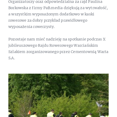
Organizatorzy oraz odpowiedzialna za rajd Paulina
Borkowska z firmy PaB.media dziękują za wytrwałość,
a wszystkim wyposażonym dodatkowo w kaski
rowerowe za dobry przykład prawidłowego
wyposażenia rowerzysty.
Pozostaje nam mieć nadzieję na spotkanie podczas X
jubileuszowego Rajdu Rowerowego Warciańskim
Szlakiem zorganizowanego przez Cementownią Warta
S.A.