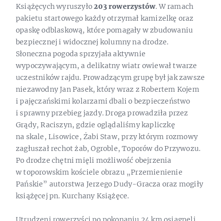
Książęcych wyruszyło
203 rowerzystów
. W ramach
pakietu startowego każdy otrzymał kamizelkę oraz
opaskę odblaskową, które pomagały w zbudowaniu
bezpiecznej i widocznej kolumny na drodze.
Słoneczna pogoda sprzyjała aktywnie
wypoczywającym, a delikatny wiatr owiewał twarze
uczestników rajdu. Prowadzącym grupę był jak zawsze
niezawodny Jan Pasek, który wraz z Robertem Kojem
i pajęczańskimi kolarzami dbali o bezpieczeństwo
i sprawny przebieg jazdy. Droga prowadziła przez
Grądy, Raciszyn, gdzie oglądaliśmy kapliczkę
na skale, Lisowice, Żabi Staw, przy którym rozmowy
zagłuszał rechot żab, Ogroble, Toporów do Przywozu.
Po drodze chętni mięli możliwość obejrzenia
w toporowskim kościele obrazu „Przemienienie
Pańskie” autorstwa Jerzego Dudy-Gracza oraz mogiły
książęcej pn. Kurchany Książęce.
Utrudzeni rowerzyści po pokonaniu 24 km osiągnęli