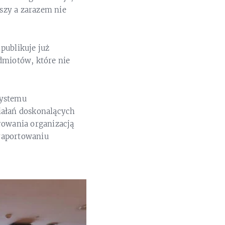
szy a zarazem nie
publikuje już
miotów, które nie
systemu
ziałań doskonalących
owania organizacją
raportowaniu