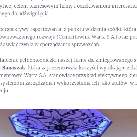
yfice, celom biznesowym firmy i oczekiwaniom interesariu
nego do udźwignięcia.
erspektywy raportowania: z punktu widzenia spółki, która 
równoważonego rozwoju (Cementownia Warta S.A.) oraz pod
 doświadczenia w sporządzaniu sprawozdań.
tąpienie pełnomocniczki naszej firmy ds. zintegrowanego 
i Banaszak
, która zaprezentowała korzyści wynikające z d
ntowni Warta S.A, stanowiące przykład efektywnego kier
systemom zarządzania i wykorzystania ich jako atutów w 
oju.