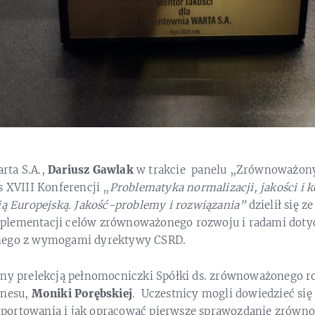
rta S.A.,
Dariusz Gawlak
w trakcie panelu „Zrównoważony
s XVIII Konferencji „
Problematyka normalizacji, jakości i k
nią Europejską. Jakość-problemy i rozwiązania”
dzielił się 
plementacji celów zrównoważonego rozwoju i radami do
nego z wymogami dyrektywy CSRD.
ony prelekcją pełnomocniczki Spółki ds. zrównoważonego 
znesu,
Moniki Porębskiej
. Uczestnicy mogli dowiedzieć się
portowania i jak opracować pierwsze sprawozdanie zrówn