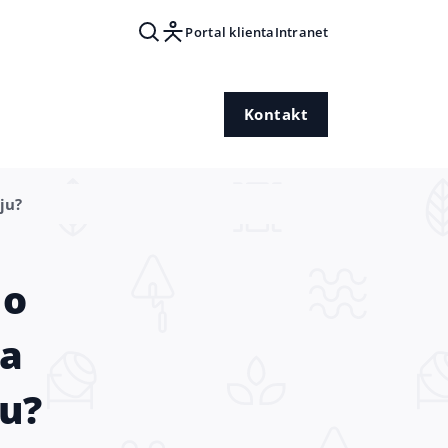
Portal klienta
Intranet
Kontakt
ju?
do
ia
u?