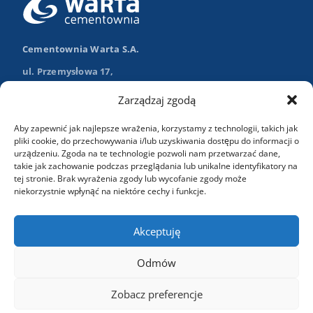
Cementownia Warta S.A.
ul. Przemysłowa 17,
98-355 Trębaczew
Zarządzaj zgodą
Nawiguj w Google Maps
Aby zapewnić jak najlepsze wrażenia, korzystamy z technologii, takich jak
+48 (43) 84 13 003
pliki cookie, do przechowywania i/lub uzyskiwania dostępu do informacji o
urządzeniu. Zgoda na te technologie pozwoli nam przetwarzać dane,
info@wartasa.com.pl
takie jak zachowanie podczas przeglądania lub unikalne identyfikatory na
tej stronie. Brak wyrażenia zgody lub wycofanie zgody może
niekorzystnie wpłynąć na niektóre cechy i funkcje.
Kontakt
Akceptuję
Odmów
Zobacz preferencje
Copyright 2024 Cementownia Warta. Wszelkie prawa