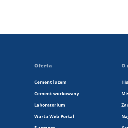
Oferta
O 
Cement luzem
Hi
Cement workowany
Mis
Laboratorium
Za
Warta Web Portal
Na
E-cement
Ka