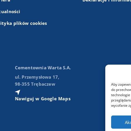
tualności
lityka plików cookies
Cementownia Warta S.A.
ul. Przemysłowa 17,
98-355 Trębaczew
Aby zapewnić
do przechow
technologie
Nawiguj w Google Maps
przeglądania
wycofanie z
Ak