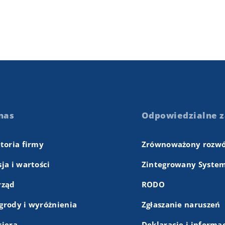
nas
Odpowiedzialne z
storia firmy
Zrównoważony rozwó
ja i wartości
Zintegrowany System
rząd
RODO
grody i wyróżnienia
Zgłaszanie naruszeń
riera
Deklaracje i informa