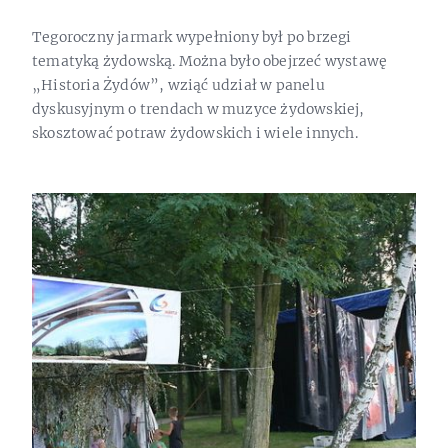
Tegoroczny jarmark wypełniony był po brzegi
tematyką żydowską. Można było obejrzeć wystawę
„Historia Żydów”, wziąć udział w panelu
dyskusyjnym o trendach w muzyce żydowskiej,
skosztować potraw żydowskich i wiele innych.