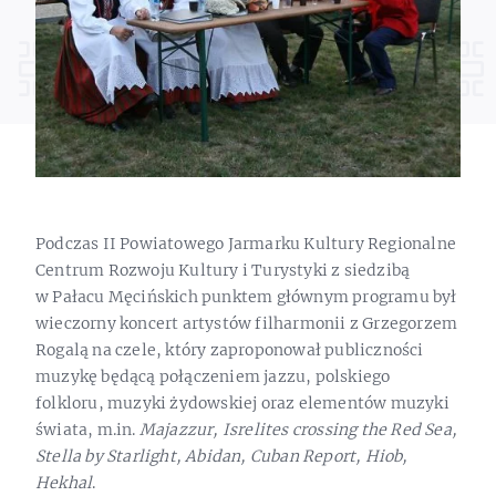
Podczas II Powiatowego Jarmarku Kultury Regionalne
Centrum Rozwoju Kultury i Turystyki z siedzibą
w Pałacu Męcińskich punktem głównym programu był
wieczorny koncert artystów filharmonii z Grzegorzem
Rogalą na czele, który zaproponował publiczności
muzykę będącą połączeniem jazzu, polskiego
folkloru, muzyki żydowskiej oraz elementów muzyki
świata, m.in.
Majazzur, Isrelites crossing the Red Sea,
Stella by Starlight, Abidan, Cuban Report, Hiob,
Hekhal
.