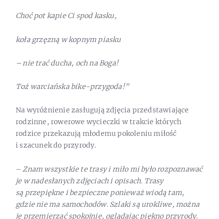
Choć pot kapie Ci spod kasku,
koła grzęzną w kopnym piasku
– nie trać ducha, och na Boga!
Toż warciańska bike-przygoda!”
Na wyróżnienie zasługują zdjęcia przedstawiające
rodzinne, rowerowe wycieczki w trakcie których
rodzice przekazują młodemu pokoleniu miłość
i szacunek do przyrody.
–
Znam wszystkie te trasy i miło mi było rozpoznawać
je w nadesłanych zdjęciach i opisach. Trasy
są przepiękne i bezpieczne ponieważ wiodą tam,
gdzie nie ma samochodów. Szlaki są urokliwe, można
je przemierzać spokojnie, oglądając piękno przyrody.