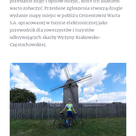
przesłanie zdjęć i opisów miejsc, które ich zdaniem
warto zobaczyć. Przesłane zgłoszenia stworzą drugie
wydanie mapy miejsc w pobliżu Cementowni Warta
S.A. opracowanej w formie elektronicznej jako
przewodnik dla rowerzystów i turystów
odkrywających skarby Wyżyny Krakowsko-
Częstochowskiej.