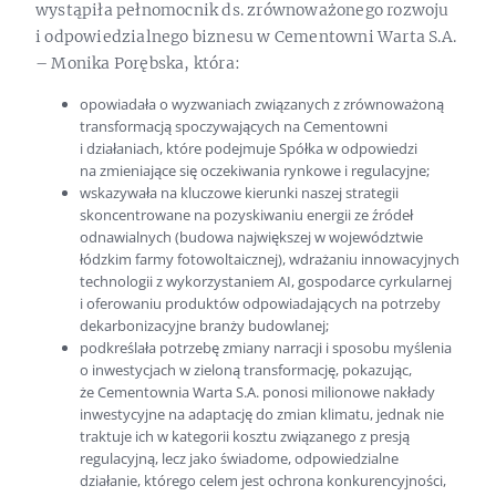
wystąpiła pełnomocnik ds. zrównoważonego rozwoju
i odpowiedzialnego biznesu w Cementowni Warta S.A.
– Monika Porębska, która:
opowiadała o wyzwaniach związanych z zrównoważoną
transformacją spoczywających na Cementowni
i działaniach, które podejmuje Spółka w odpowiedzi
na zmieniające się oczekiwania rynkowe i regulacyjne;
wskazywała na kluczowe kierunki naszej strategii
skoncentrowane na pozyskiwaniu energii ze źródeł
odnawialnych (budowa największej w województwie
łódzkim farmy fotowoltaicznej), wdrażaniu innowacyjnych
technologii z wykorzystaniem AI, gospodarce cyrkularnej
i oferowaniu produktów odpowiadających na potrzeby
dekarbonizacyjne branży budowlanej;
podkreślała potrzebę zmiany narracji i sposobu myślenia
o inwestycjach w zieloną transformację, pokazując,
że Cementownia Warta S.A. ponosi milionowe nakłady
inwestycyjne na adaptację do zmian klimatu, jednak nie
traktuje ich w kategorii kosztu związanego z presją
regulacyjną, lecz jako świadome, odpowiedzialne
działanie, którego celem jest ochrona konkurencyjności,