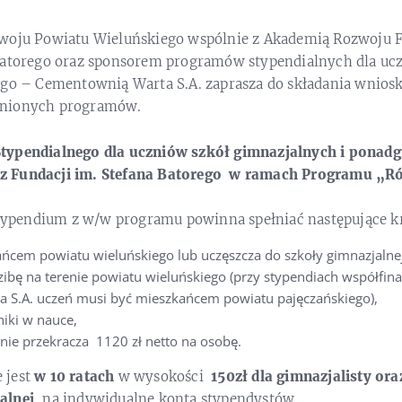
woju Powiatu Wieluńskiego wspólnie z Akademią Rozwoju Fi
Batorego oraz sponsorem programów stypendialnych dla uc
ego – Cementownią Warta S.A. zaprasza do składania wnios
enionych programów.
typendialnego dla uczniów szkół gimnazjalnych i ponad
z Fundacji im. Stefana Batorego w ramach Programu „R
 stypendium z w/w programu powinna spełniać następujące kr
ańcem powiatu wieluńskiego lub uczęszcza do szkoły gimnazjalne
zibę na terenie powiatu wieluńskiego (przy stypendiach współfi
 S.A. uczeń musi być mieszkańcem powiatu pajęczańskiego),
iki w nauce,
nie przekracza 1120 zł netto na osobę.
 jest
w 10 ratach
w wysokości
150zł dla gimnazjalisty ora
alnej
, na indywidualne konta stypendystów.