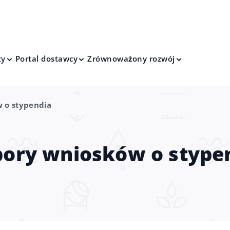
ty
Portal dostawcy
Zrównoważony rozwój
 o stypendia
ory wniosków o stype