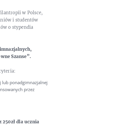
lantropii w Polsce,
zniów i studentów
ków o stypendia
gimnazjalnych,
ówne Szanse”.
yteria:
j lub ponadgimnazjalnej
nansowanych przez
z 250zł dla ucznia