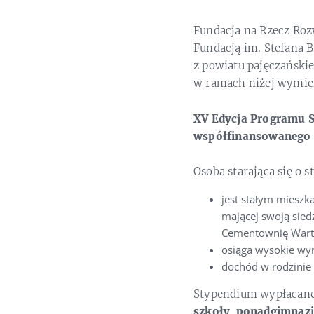
Fundacja na Rzecz Roz
Fundacją im. Stefana 
z powiatu pajęczański
w ramach niżej wymi
XV Edycja Programu S
współfinansowanego 
Osoba starająca się o
jest stałym mieszk
mającej swoją sied
Cementownię Warta
osiąga wysokie wyn
dochód w rodzinie 
Stypendium wypłacane
szkoły ponadgimnazj