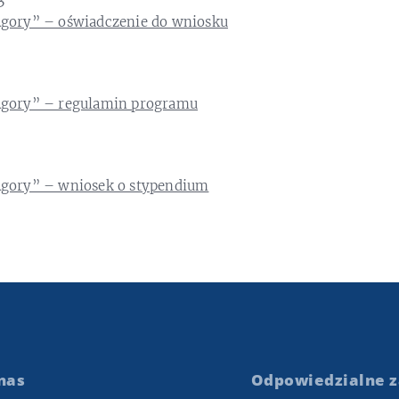
gory” – oświadczenie do wniosku
Agory” – regulamin programu
gory” – wniosek o stypendium
nas
Odpowiedzialne z