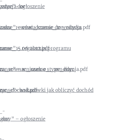
anse”- ogłoszenie
anse” – oświadczenie do wniosku
zanse” – regulamin programu
zanse” – wniosek o stypendium
anse”- wskazówki jak obliczyć dochód
gory” – ogłoszenie