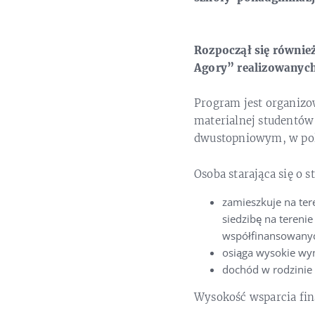
Rozpoczął się równie
Agory” realizowanych
Program jest organizo
materialnej studentów
dwustopniowym, w pol
Osoba starająca się o
zamieszkuje na ter
siedzibę na tereni
współfinansowanyc
osiąga wysokie wyn
dochód w rodzinie 
Wysokość wsparcia fin