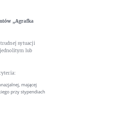
entów „Agrafka
trudnej sytuacji
jednolitym lub
yteria:
nazjalnej, mającej
kiego przy stypendiach