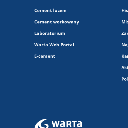
Cement luzem
Hi
Cement workowany
Mis
Laboratorium
Za
Warta Web Portal
Na
E-cement
Ka
Ak
Po