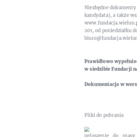
Niezbędne dokumenty do
kandydata), a także w
www.fundacja.wielun.pl
201, od poniedziałku d
biuro@fundacja.wielu
Prawidłowo wypełnion
w siedzibie Fundacji 
Dokumentacja w wersj
Pliki do pobrania