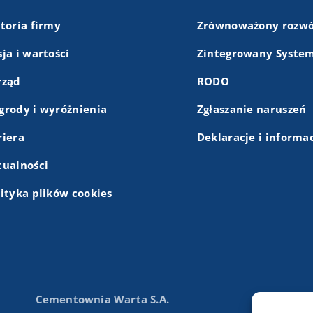
storia firmy
Zrównoważony rozwó
ja i wartości
Zintegrowany System
rząd
RODO
grody i wyróżnienia
Zgłaszanie naruszeń
riera
Deklaracje i informa
tualności
lityka plików cookies
Cementownia Warta S.A.