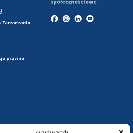
społecznościowe
j
 Zarządzania
cje prawne
+48 (43) 84 13 003
Zarządzaj zgodą