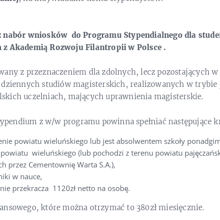
ż nabór wniosków do Programu Stypendialnego dla stud
 z
Akademią Rozwoju Filantropii w Polsce .
wany z przeznaczeniem dla zdolnych, lecz pozostających w 
 dziennych studiów magisterskich, realizowanych w trybie 
skich uczelniach, mających uprawnienia magisterskie.
 stypendium z w/w programu powinna spełniać następujące kr
enie powiatu wieluńskiego lub jest absolwentem szkoły ponadgim
e powiatu wieluńskiego (lub pochodzi z terenu powiatu pajęczańs
h przez Cementownię Warta S.A.),
iki w nauce,
nie przekracza 1120zł netto na osobę.
ansowego, które można otrzymać to 380zł miesięcznie.