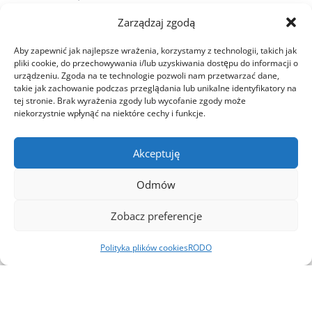
Monika Porębska nominowana
Zarządzaj zgodą
do konkursu Top Woman in Real
Aby zapewnić jak najlepsze wrażenia, korzystamy z technologii, takich jak
pliki cookie, do przechowywania i/lub uzyskiwania dostępu do informacji o
Estate!
urządzeniu. Zgoda na te technologie pozwoli nam przetwarzać dane,
takie jak zachowanie podczas przeglądania lub unikalne identyfikatory na
tej stronie. Brak wyrażenia zgody lub wycofanie zgody może
Z przyjemnością informujemy, że Pani Monika
niekorzystnie wpłynąć na niektóre cechy i funkcje.
Porębska, pełniąca w Cementowni Warta S.A. funkcję
Pełnomocnika Zarządu ds. zrównoważonego rozwoju
i odpowiedzialnego biznesu, została nominowana
Akceptuję
do tegorocznej edycji konkursu Top Woman in Real
Odmów
Estate w kategorii…
Zobacz preferencje
Czytaj więcej
Polityka plików cookies
RODO