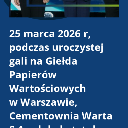
25 marca 2026 r,
P
podczas uroczystej
C
gali na Giełda
S
Papierów
G
Wartościowych
z
w Warszawie,
t
Cementownia Warta
F