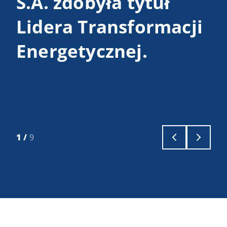
S.A. zdobyła tytuł
2
Lidera Transformacji
Energetycznej.
1
/
9