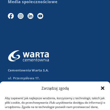
Media społecznościowe
Cementownia Warta S.A.
ul. Przemysłowa 17,
98-355 Trębaczew
Zarządzaj zgodą
Nawiguj w Google Maps
Aby zapewnić jak najlepsze wrażenia, korzystamy z technologii, takich jak
+48 (43) 84 13 003
pliki cookie, do przechowywania i/lub uzyskiwania dostępu do informacji o
urządzeniu. Zgoda na te technologie pozwoli nam przetwarzać dane,
info@wartasa.com.pl