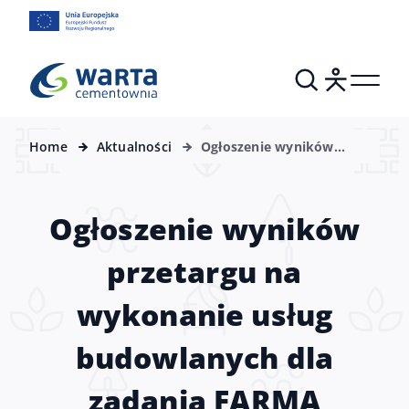
Home
Aktualności
Ogłoszenie wyników
przetargu na wykonanie
usług budowlanych dla
zadania FARMA
Ogłoszenie wyników
FOTOWOLTAICZNA
„Pajęczno” łącznie 80MW
przetargu na
realizowanych na
działkach 5558/12,
5558/13, 5558/15 w
wykonanie usług
formule „pod klucz”
budowlanych dla
zadania FARMA