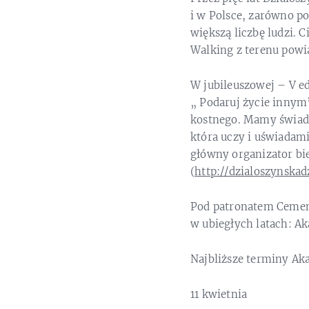
i w Polsce, zarówno p
większą liczbę ludzi. 
Walking z terenu powi
W jubileuszowej – V ed
„ Podaruj życie innym
kostnego. Mamy świado
która uczy i uświadam
główny organizator bie
(
http://dzialoszynskadz
Pod patronatem Cement
w ubiegłych latach: A
Najbliższe terminy Ak
11 kwietnia