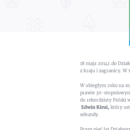
18 maja 2014r.do Dzia
z kraju i zagranicy. W
W ubiegłym roku na st
prawie 30-stopniowym 
do rekordzisty Polski
Edwin Kirui,
który us
sekundy.
Przez pięć lat Działos