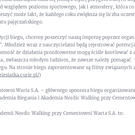
od względem poziomu sportowego, jak i atmosfery, która co
Cieszyć może fakt, że każdego roku zwiększa się liczba uczes
atu pajęczańskiego.
ycji biegu, chcemy poszerzyć naszą imprezę poprzez organi
”. Młodzież wraz z nauczycielami będą rejestrować potenc
mość że działania prozdrowotne mogą ściśle korelować z 
ia, zwłaszcza młodym ludziom, że zawsze należy pomagać. –
gu. Na stronie biegu zaprezentowane są filmy związanych z 
iesiatka.curie.pl/
)
owni Warta S.A. – głównego sponsora biegu organizowane 
kademia Biegania i Akademia Nordic Walking przy Cementow
ademii Nordic Walking przy Cementowni Warta S.A. to: