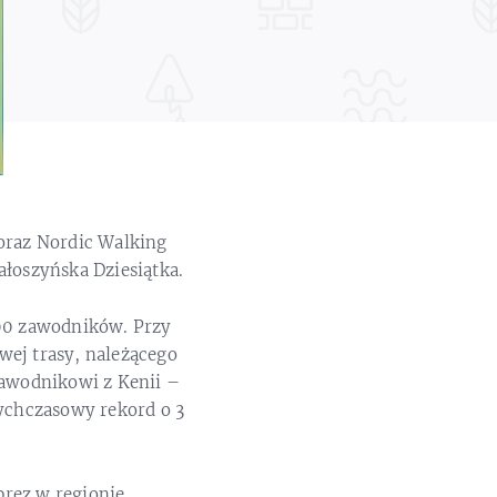
 oraz Nordic Walking
ałoszyńska Dziesiątka.
300 zawodników. Przy
wej trasy, należącego
 zawodnikowi z Kenii –
tychczasowy rekord o 3
prez w regionie