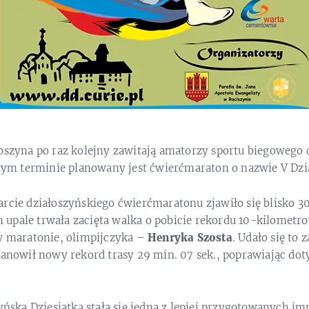
łoszyna po raz kolejny zawitają amatorzy sportu biegowego
 tym terminie planowany jest ćwierćmaraton o nazwie V Dzi
arcie działoszyńskiego ćwierćmaratonu zjawiło się blisko 
upale trwała zacięta walka o pobicie rekordu 10-kilometro
 w maratonie, olimpijczyka –
Henryka Szosta
. Udało się to
tanowił nowy rekord trasy 29 min. 07 sek., poprawiając do
zyńska Dziesiątka stała się jedną z lepiej przygotowanych im