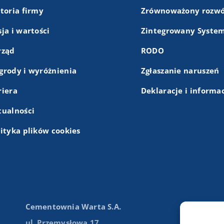
storia firmy
Zrównoważony rozwó
ja i wartości
Zintegrowany System
rząd
RODO
grody i wyróżnienia
Zgłaszanie naruszeń
riera
Deklaracje i informa
tualności
lityka plików cookies
Cementownia Warta S.A.
ul. Przemysłowa 17,