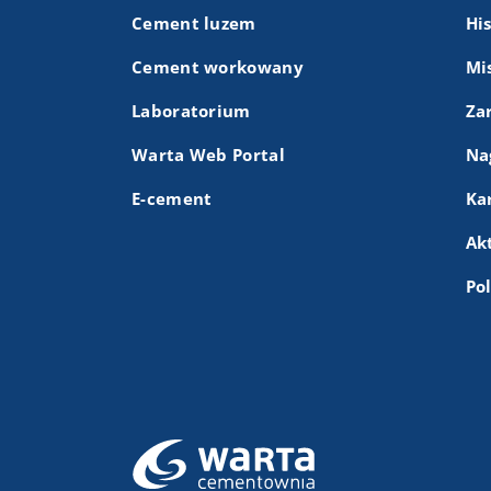
Cement luzem
Hi
Cement workowany
Mis
Laboratorium
Za
Warta Web Portal
Na
E-cement
Ka
Ak
Po