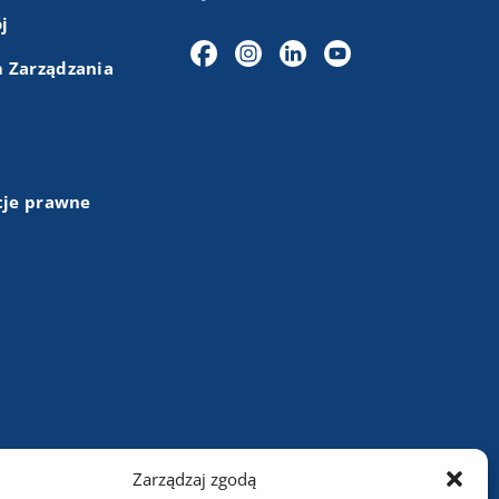
j
 Zarządzania
cje prawne
+48 (43) 84 13 003
Zarządzaj zgodą
info@wartasa.com.pl