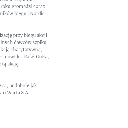
 roku gromadzi coraz
tników biegu i Nordic
zację przy biegu akcji
jalnych dawców szpiku
akcją charytatywną,
 mówi ks. Rafał Gniła,
tą akcją.
są, podobnie jak
ni Warta S.A.