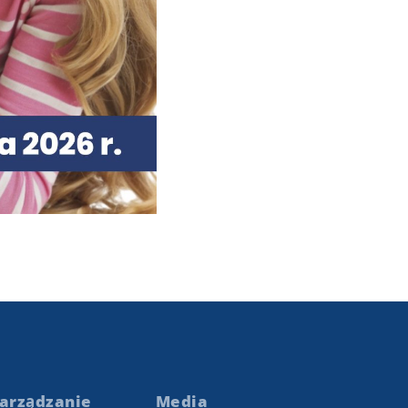
arządzanie
Media