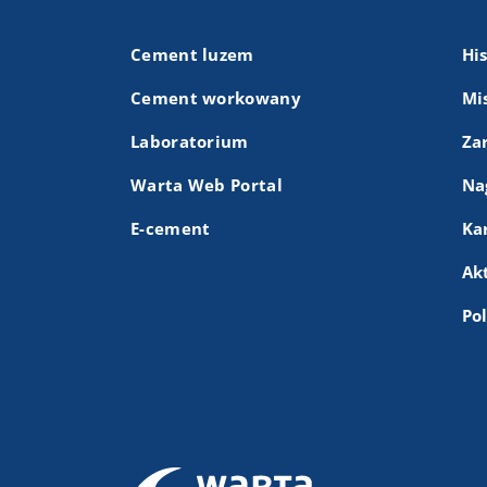
Cement luzem
Hi
Cement workowany
Mis
Laboratorium
Za
Warta Web Portal
Na
E-cement
Ka
Ak
Po