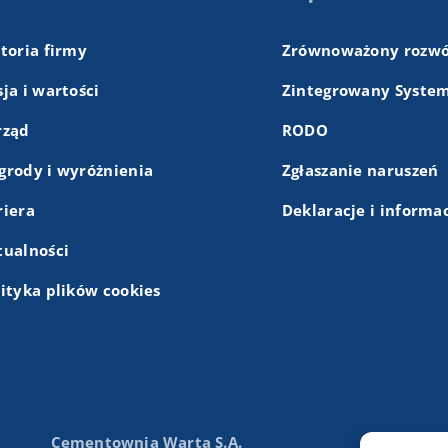
storia firmy
Zrównoważony rozwó
ja i wartości
Zintegrowany System
rząd
RODO
grody i wyróżnienia
Zgłaszanie naruszeń
riera
Deklaracje i informa
tualności
lityka plików cookies
Cementownia Warta S.A.