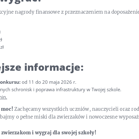
kcyjne nagrody finansowe z przeznaczeniem na doposażeni
ł
ł
zł
jsze informacje:
onkursu:
od 11 do 20 maja 2026 r.
nych schronisk i poprawa infrastruktury w Twojej szkole.
in.
 moc!
Zachęcamy wszystkich uczniów, nauczycieli oraz ro
dbajmy o pełne miski dla zwierzaków i nowoczesne wyposaże
zwierzakom i wygraj dla swojej szkoły!