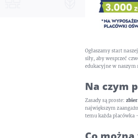
Ogłaszamy start nasze
siły, aby wesprzeć cz
edukacyjne w naszym r
Na czym p
Zasady są proste:
zbie
największym zaangażow
temu każda placówka –
Co można