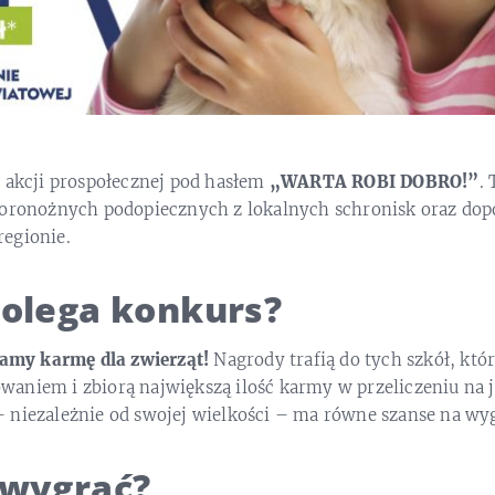
j akcji prospołecznej pod hasłem
„WARTA ROBI DOBRO!”
.
woronożnych podopiecznych z lokalnych schronisk oraz dop
egionie.
olega konkurs?
ramy karmę dla zwierząt!
Nagrody trafią do tych szkół, któ
aniem i zbiorą największą ilość karmy w przeliczeniu na j
 niezależnie od swojej wielkości – ma równe szanse na wy
 wygrać?