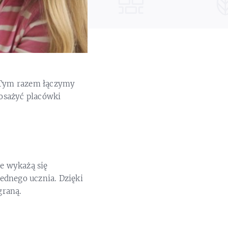
 Tym razem łączymy
osażyć placówki
re wykażą się
ednego ucznia. Dzięki
graną.