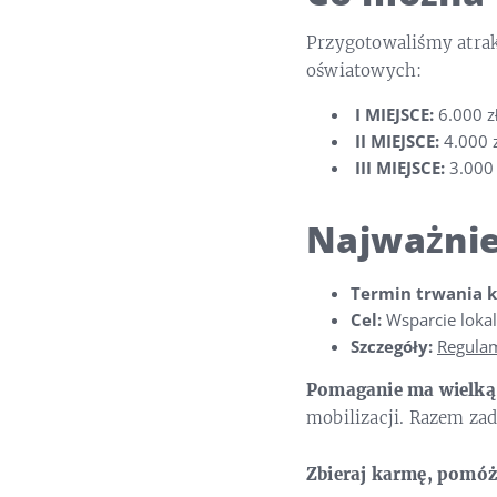
Przygotowaliśmy atra
oświatowych:
I MIEJSCE:
6.000 z
II MIEJSCE:
4.000 z
III MIEJSCE:
3.000 
Najważnie
Termin trwania k
Cel:
Wsparcie lokal
Szczegóły:
Regulam
Pomaganie ma wielką
mobilizacji. Razem za
Zbieraj karmę, pomóż 