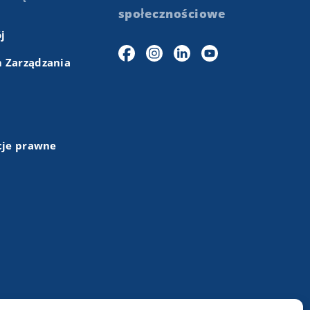
społecznościowe
j
 Zarządzania
cje prawne
+48 (43) 84 13 003