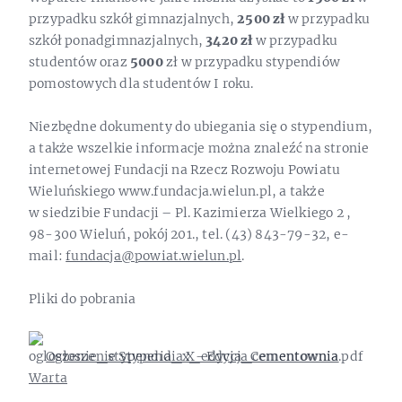
przypadku szkół gimnazjalnych,
2500 zł
w przypadku
szkół ponadgimnazjalnych,
3420 zł
w przypadku
studentów oraz
5000
zł w przypadku stypendiów
pomostowych dla studentów I roku.
Niezbędne dokumenty do ubiegania się o stypendium,
a także wszelkie informacje można znaleźć na stronie
internetowej Fundacji na Rzecz Rozwoju Powiatu
Wieluńskiego www.fundacja.wielun.pl, a także
w siedzibie Fundacji – Pl. Kazimierza Wielkiego 2 ,
98-300 Wieluń, pokój 201., tel. (43) 843-79-32, e-
mail:
fundacja@powiat.wielun.pl
.
Pliki do pobrania
Ogłoszenie Stypendia X- Edycja Cementownia
Warta