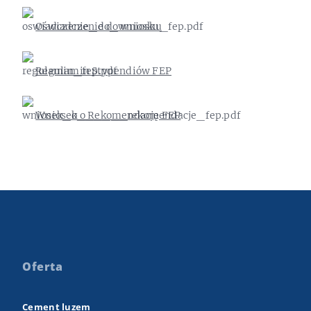
Oświadczenie do wniosku
Regulamin Stypendiów FEP
Wniosek o Rekomendację FEP
Oferta
Cement luzem