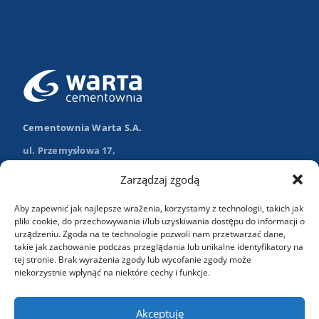
Cementownia Warta S.A.
ul. Przemysłowa 17,
98-355 Trębaczew
Zarządzaj zgodą
Nawiguj w Google Maps
Aby zapewnić jak najlepsze wrażenia, korzystamy z technologii, takich jak
+48 (43) 84 13 003
pliki cookie, do przechowywania i/lub uzyskiwania dostępu do informacji o
urządzeniu. Zgoda na te technologie pozwoli nam przetwarzać dane,
info@wartasa.com.pl
takie jak zachowanie podczas przeglądania lub unikalne identyfikatory na
tej stronie. Brak wyrażenia zgody lub wycofanie zgody może
niekorzystnie wpłynąć na niektóre cechy i funkcje.
Kontakt
Akceptuję