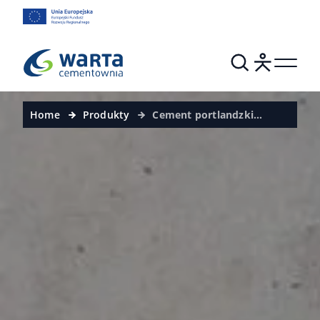
Home
Produkty
Cement portlandzki
popiołowy – wkrótce
dostępny