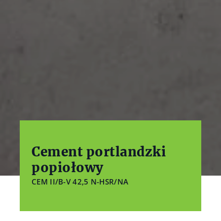
Cement portlandzki
popiołowy
CEM II/B-V 42,5 N-HSR/NA