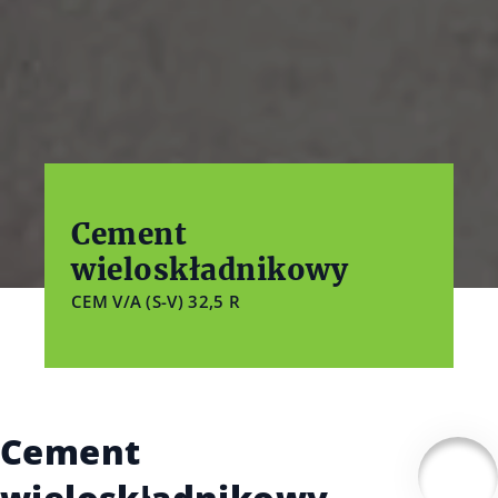
Cement
wieloskładnikowy
CEM V/A (S-V) 32,5 R
Cement