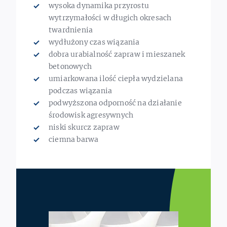
wysoka dynamika przyrostu
wytrzymałości w długich okresach
twardnienia
wydłużony czas wiązania
dobra urabialność zapraw i mieszanek
betonowych
umiarkowana ilość ciepła wydzielana
podczas wiązania
podwyższona odporność na działanie
środowisk agresywnych
niski skurcz zapraw
ciemna barwa