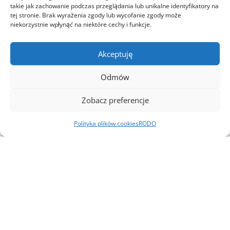
Zastosowanie
takie jak zachowanie podczas przeglądania lub unikalne identyfikatory na
tej stronie. Brak wyrażenia zgody lub wycofanie zgody może
niekorzystnie wpłynąć na niektóre cechy i funkcje.
beton zwykły i towarowy klas C 8/10 – C
30/37
beton na fundamenty i podbudowy
Akceptuję
beton narażony na agresję chemiczną
Odmów
beton posadzkowy
zaprawy murarskie i tynkarskie
Zobacz preferencje
elementy prefabrykowane
drobnowymiarowe i wielowymiarowe
Polityka plików cookies
RODO
galanteria betonowa
stabilizacja gruntów w budownictwie
drogowym
Cement portlandzki wieloskładnikowy
CEM V/A (S-