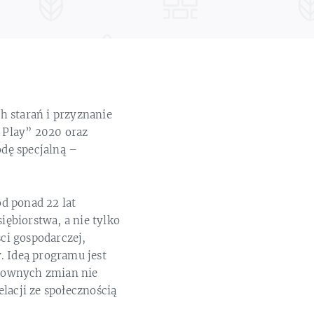
h starań i przyznanie
r Play” 2020 oraz
dę specjalną –
d ponad 22 lat
iębiorstwa, a nie tylko
ci gospodarczej,
. Ideą programu jest
osownych zmian nie
lacji ze społecznością