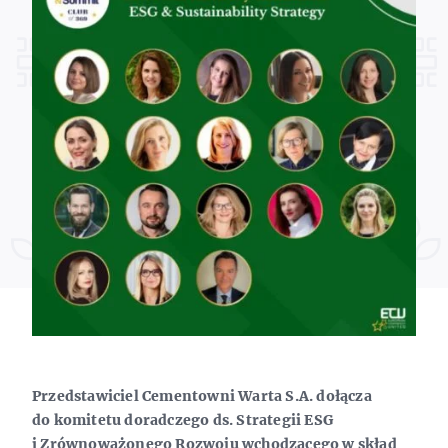
Przedstawiciel Cementowni Warta S.A. dołącza
do komitetu doradczego ds. Strategii ESG
i Zrównoważonego Rozwoju wchodz
ącego w sk
ład