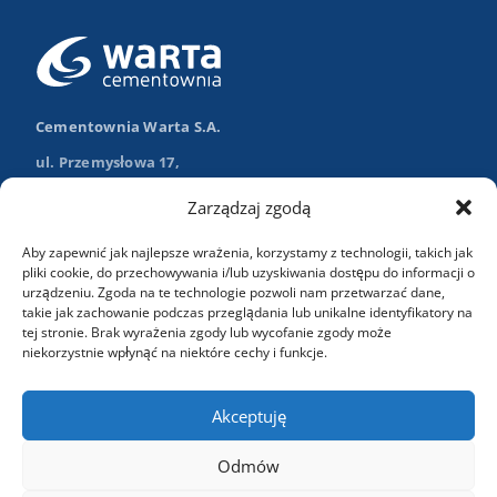
Cementownia Warta S.A.
ul. Przemysłowa 17,
98-355 Trębaczew
Zarządzaj zgodą
Nawiguj w Google Maps
Aby zapewnić jak najlepsze wrażenia, korzystamy z technologii, takich jak
+48 (43) 84 13 003
pliki cookie, do przechowywania i/lub uzyskiwania dostępu do informacji o
urządzeniu. Zgoda na te technologie pozwoli nam przetwarzać dane,
info@wartasa.com.pl
takie jak zachowanie podczas przeglądania lub unikalne identyfikatory na
tej stronie. Brak wyrażenia zgody lub wycofanie zgody może
niekorzystnie wpłynąć na niektóre cechy i funkcje.
Kontakt
Akceptuję
Odmów