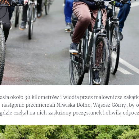
osła około 30 kilometrów i wiodła przez malownicze zakąt
 następnie przemierzali Niwiska Dolne, Wąsosz Górny, by o
gdzie czekał na nich zasłużony poczęstunek i chwila odpoc