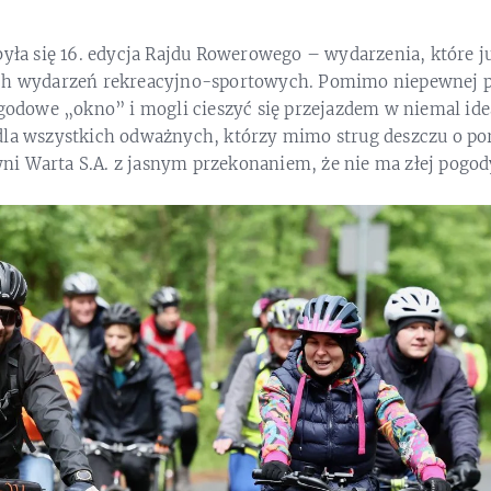
była się 16. edycja Rajdu Rowerowego – wydarzenia, które ju
ch wydarzeń rekreacyjno-sportowych. Pomimo niepewnej po
pogodowe „okno” i mogli cieszyć się przejazdem w niemal i
dla wszystkich odważnych, którzy mimo strug deszczu o por
i Warta S.A. z jasnym przekonaniem, że nie ma złej pogo