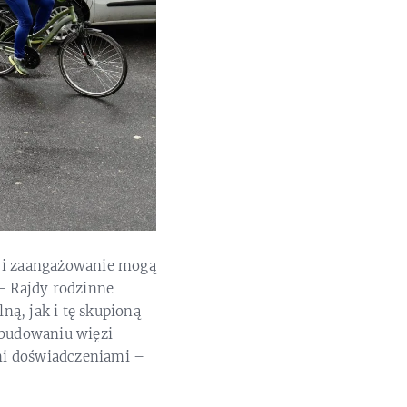
a i zaangażowanie mogą
– Rajdy rodzinne
ą, jak i tę skupioną
 budowaniu więzi
mi doświadczeniami –