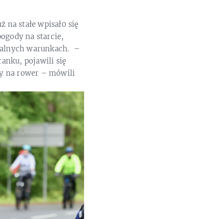
ż na stałe wpisał0 się
gody na starcie,
dealnych warunkach. –
anku, pojawili się
dy na rower – mówili