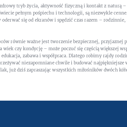
owy tryb życia, aktywność fizyczną i kontakt z naturą – 
 świecie pełnym pośpiechu i technologii, są niezwykle cenne
y oderwać się od ekranów i spędzić czas razem – rodzinnie,
orów równie ważne jest tworzenie bezpiecznej, przyjaznej p
 wiek czy kondycję – może poczuć się częścią większej wsp
ż edukacja, zabawa i współpraca. Dlatego robimy rajdy rodzi
przeżywać niezapomniane chwile i budować najpiękniejsze
ak, już dziś zapraszając wszystkich miłośników dwóch kółek