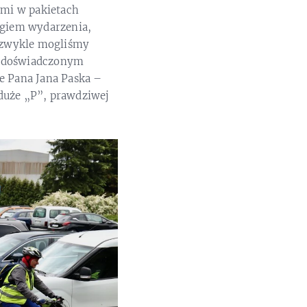
ymi w pakietach
egiem wydarzenia,
 zwykle mogliśmy
ej doświadczonym
e Pana Jana Paska –
duże „P”, prawdziwej