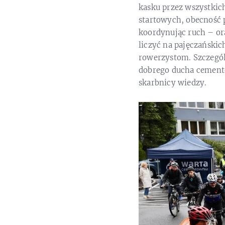
kasku przez wszystkic
startowych, obecność 
koordynując ruch – o
liczyć na pajęczańskic
rowerzystom. Szczegól
dobrego ducha cement
skarbnicy wiedzy.