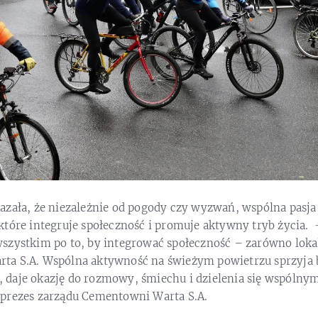
azała, że niezależnie od pogody czy wyzwań, wspólna pasj
które integruje społeczność i promuje aktywny tryb życia. 
szystkim po to, by integrować społeczność – zarówno lokaln
ta S.A. Wspólna aktywność na świeżym powietrzu sprzyja
daje okazję do rozmowy, śmiechu i dzielenia się wspólny
prezes zarządu Cementowni Warta S.A.