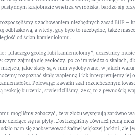
w pustynnym krajobrazie wnętrza wyrobiska, bardzo się przy
 rozpoczęliśmy z zachowaniem niezbędnych zasad BHP – ka
lkę odblaskową, a wtedy, gdy było to niezbędne, także mas
ległość od ścian kamieniołomu.
ie: „dlaczego geolog lubi kamieniołomy”, uczestnicy musiel
e: czym zajmują się geolodzy, po co im wiedza o skałach, 
 miejscu, jakie skały są w nim wydobywane, w jakich war
 możemy rozpoznać skałę wapienną i jak interpretujemy jej
skamieniałości. Polewając kawałki skał rozcieńczonym kwa
 reakcję burzenia, stwierdziliśmy, że są to z pewnością wa
łomu mogliśmy zobaczyć, że w złożu występują zarówno wa
źnie dzielące się na płyty. Dostrzegliśmy również jedną nie
 udało nam się zaobserwować żadnej większej jaskini, ale j