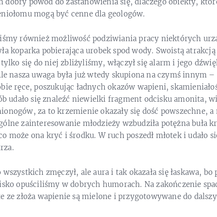
 dobry powód do zastanowienia się, dlaczego obiekty, któr
eniołomu mogą być cenne dla geologów.
liśmy również możliwość podziwiania pracy niektórych u
ła koparka pobierająca urobek spod wody. Swoistą atrakcją
 tylko się do niej zbliżyliśmy, włączył się alarm i jego dźw
 Ale nasza uwaga była już wtedy skupiona na czymś innym –
bie ręce, poszukując ładnych okazów wapieni, skamieniałoś
sób udało się znaleźć niewielki fragment odcisku amonita, wi
ionogów, za to krzemienie okazały się dość powszechne, a n
gólne zainteresowanie młodzieży wzbudziła potężna buła k
o może ona kryć i środku. W ruch poszedł młotek i udało si
rza.
 wszystkich zmęczył, ale aura i tak okazała się łaskawa, b
bisko opuściliśmy w dobrych humorach. Na zakończenie spa
te ze złoża wapienie są mielone i przygotowywane do dalszy