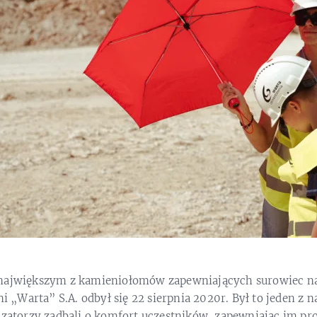
 największym z kamieniołomów zapewniających surowiec na
Warta” S.A. odbył się 22 sierpnia 2020r. Był to jeden z n
izatorzy zadbali o komfort uczestników, zapewniając im pr