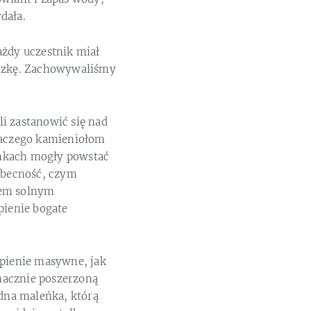
dała.
żdy uczestnik miał
eczkę. Zachowywaliśmy
i zastanowić się nad
dlaczego kamieniołom
unkach mogły powstać
 obecność, czym
sem solnym
pienie bogate
pienie masywne, jak
znacznie poszerzoną
edna maleńka, którą