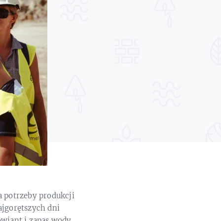
 potrzeby produkcji
ajgorętszych dni
owiant i zapas wody,