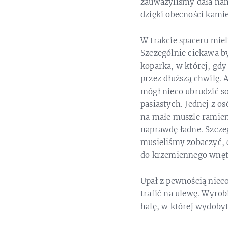
zauważyliśmy dała nam
dzięki obecności kami
W trakcie spaceru mie
Szczególnie ciekawa by
koparka, w której, gdy
przez dłuższą chwilę.
mógł nieco ubrudzić so
pasiastych. Jednej z o
na małe muszle ramien
naprawdę ładne. Szcze
musieliśmy zobaczyć, c
do krzemiennego wnęt
Upał z pewnością nieco
trafić na ulewę. Wyro
halę, w której wydoby