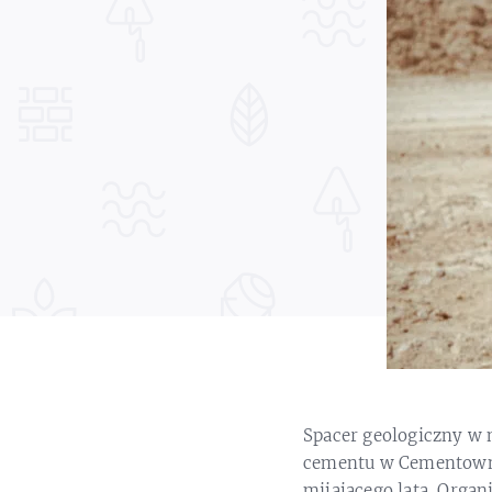
Spacer geologiczny w
cementu w Cementowni „
mijającego lata. Organ