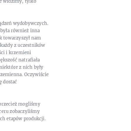
e widzimy, tylko
rządzeń wydobywczych.
 była również inna
ięk towarzyszył nam
 każdy z uczestników
ci i krzemieni
ększość natrafiała
iektóre z nich były
rzemienna. Oczywiście
ę dostać
o przecież mogliśmy
ceru zobaczyliśmy
ch etapów produkcji.