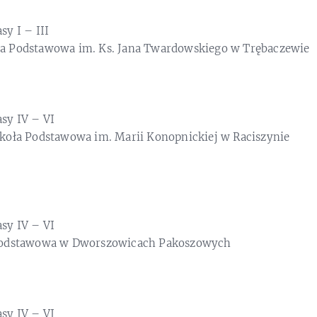
asy I – III
ła Podstawowa im. Ks. Jana Twardowskiego w Trębaczewie
asy IV – VI
koła Podstawowa im. Marii Konopnickiej w Raciszynie
asy IV – VI
odstawowa w Dworszowicach Pakoszowych
asy IV – VI