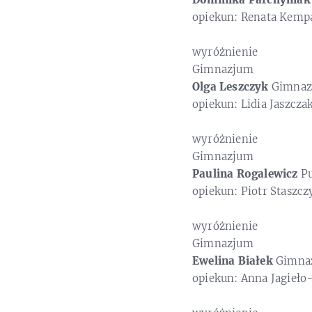
opiekun: Renata Kemp
wyróżnienie
Gimnazjum
Olga Leszczyk
Gimnazj
opiekun: Lidia Jaszcza
wyróżnienie
Gimnazjum
Paulina Rogalewicz
Pu
opiekun: Piotr Staszcz
wyróżnienie
Gimnazjum
Ewelina Białek
Gimna
opiekun: Anna Jagieło