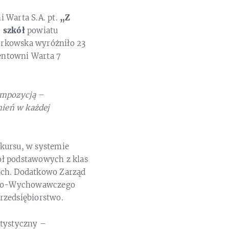
Warta S.A. pt.
„Z
9 szkół
powiatu
Borkowska wyróżniło 23
entowni Warta 7
ompozycją
–
nień w każdej
kursu, w systemie
oł podstawowych z klas
ych. Dodatkowo Zarząd
olno-Wychowawczego
rzedsiębiorstwo.
rtystyczny –