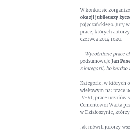
W konkursie zorganiz
okazji jubileuszy życ
pajęczańskiego. Jury w
prace, których autorz
czerwca 2014 roku.
–
Wyróżnione prace ch
podsumowuje
Jan Pas
z kategorii, bo bardzo
Kategorie, w których 
wiekowym na: prace uc
IV-VI, prace uczniów 
Cementowni Warta prz
w Działoszynie, którz
Jak mówili jurorzy ws