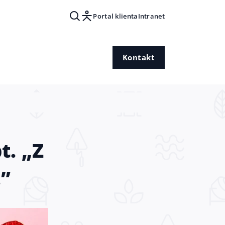
Portal klienta
Intranet
Kontakt
t. „Z
…”