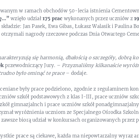
owanym w ramach obchodów 50-lecia istnienia Cementowni 
zę…”
wzięło udział
175 prac
wykonanych przez uczniów z
1
 składzie: Jan Pasek, Ewa Gibas, Łukasz Walasik i Paulina 
y otrzymali nagrody rzeczowe podczas Dnia Otwartego Cem
arakteryzują się harmonią, dbałością o szczegóły, dobrą k
ek
przewodniczący Jury. –
Przyznaliśmy kilkanaście wyróż
 trudno było ominąć te prace
– dodaje.
oceniane były prace podzielono, zgodnie z regulaminem kon
zniów szkół podstawowych z klas I-III, prace uczniów szk
szkół gimnazjalnch i prace uczniów szkół ponadgimnazjaln
yznał wyróżnienia uczniom ze Specjalnego Ośrodka Szk
y zawsze biorą udział w konkursach organizowanych przez p
zystkie prace są ciekawe, każda ma niepowtarzalny wyraz a