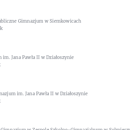
bliczne Gimnazjum w Siemkowicach
yk
im. Jana Pawła II w Działoszynie
k
azjum im. Jana Pawła II w Działoszynie
k
Gimnazjum w Zespole Szkolno-Gimnazjalnym w Sulmie