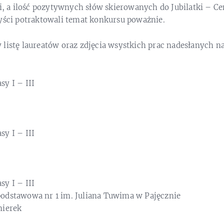
cki, a ilość pozytywnych słów skierowanych do Jubilatki – 
tyści potraktowali temat konkursu poważnie.
listę laureatów oraz zdjęcia wsystkich prac nadesłanych n
asy I – III
asy I – III
asy I – III
podstawowa nr 1 im. Juliana Tuwima w Pajęcznie
mierek