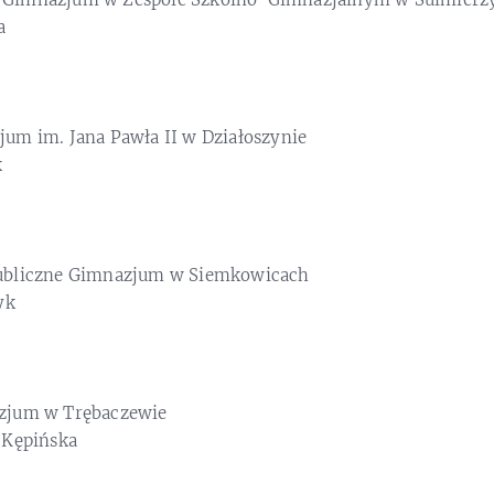
a
um im. Jana Pawła II w Działoszynie
k
bliczne Gimnazjum w Siemkowicach
yk
zjum w Trębaczewie
-Kępińska