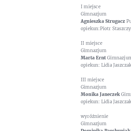
I miejsce
Gimnazjum
Agnieszka Strugacz
Pu
opiekun:Piotr Staszcz
II miejsce
Gimnazjum
Marta Ernt
Gimnazjum 
opiekun: Lidia Jaszcza
III miejsce
Gimnazjum
Monika Janeczek
Gimn
opiekun: Lidia Jaszcza
wyróżnienie
Gimnazjum
Dominika Parchyniak