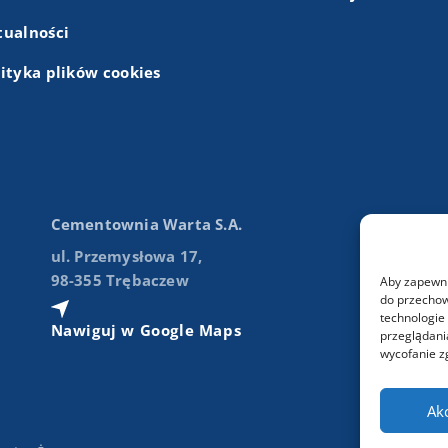
tualności
lityka plików cookies
Cementownia Warta S.A.
ul. Przemysłowa 17,
98-355 Trębaczew
Aby zapewnić
do przechow
technologie
Nawiguj w Google Maps
przeglądania
wycofanie z
Ak