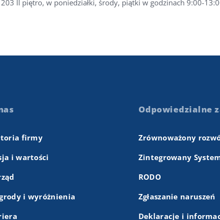
 203 II piętro, w poniedziałki, środy, piątki w godzinach 9:00-13:
nas
Odpowiedzialne z
storia firmy
Zrównoważony rozwó
ja i wartości
Zintegrowany System
rząd
RODO
grody i wyróżnienia
Zgłaszanie naruszeń
riera
Deklaracje i informa