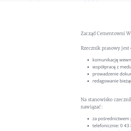
Zarząd Cementowni War
Rzecznik prasowy jest
komunikację wewnę
współpracę z medi
prowadzenie dokume
redagowanie bieżąc
Na stanowisko rzeczni
nawiązać:
za pośrednictwem 
telefonicznie: 0 4