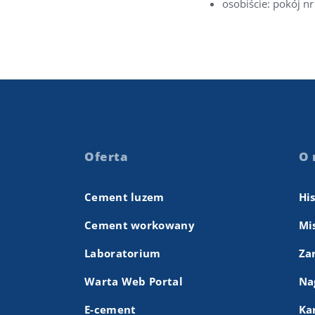
osobiście: pokój nr
Oferta
O 
Cement luzem
Hi
Cement workowany
Mis
Laboratorium
Za
Warta Web Portal
Na
E-cement
Ka