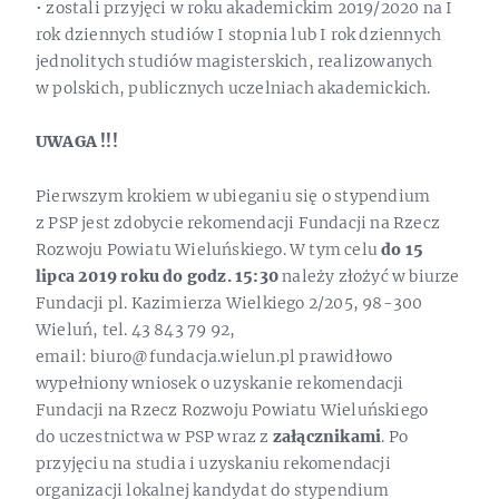
• zostali przyjęci w roku akademickim 2019/2020 na I
rok dziennych studiów I stopnia lub I rok dziennych
jednolitych studiów magisterskich, realizowanych
w polskich, publicznych uczelniach akademickich.
UWAGA !!!
Pierwszym krokiem w ubieganiu się o stypendium
z PSP jest zdobycie rekomendacji Fundacji na Rzecz
Rozwoju Powiatu Wieluńskiego. W tym celu
do 15
lipca 2019 roku do godz. 15:30
należy złożyć w biurze
Fundacji pl. Kazimierza Wielkiego 2/205, 98-300
Wieluń, tel. 43 843 79 92,
email: biuro@fundacja.wielun.pl prawidłowo
wypełniony wniosek o uzyskanie rekomendacji
Fundacji na Rzecz Rozwoju Powiatu Wieluńskiego
do uczestnictwa w PSP wraz z
załącznikami
. Po
przyjęciu na studia i uzyskaniu rekomendacji
organizacji lokalnej kandydat do stypendium