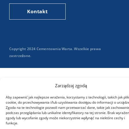
Kontakt
Copyright 2024 Cementownia Warta. Wszelkie prawa
zastrzeżone.
Zarządzaj zgodą
Aby zapewnić jak najlepsze wrażenia, korzystamy z technologii, takich jak plik
cookie, do przechowywania i/lub uzyskiwania dostępu do informacji o urządz
Zgoda na te technologie pozwoli nam przetwarzać dane, takie jak zachowani
podczas przeglądania lub unikalne identyfikatory na tej stronie. Brak wyrażen
zgody lub wycofanie zgody może niekorzystnie wpłynąć na niektóre cechy i
funkcje.