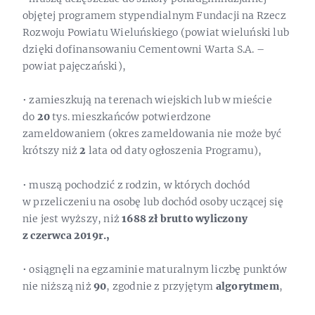
objętej programem stypendialnym Fundacji na Rzecz
Rozwoju Powiatu Wieluńskiego (powiat wieluński lub
dzięki dofinansowaniu Cementowni Warta S.A. –
powiat pajęczański),
• zamieszkują na terenach wiejskich lub w mieście
do
20
tys. mieszkańców potwierdzone
zameldowaniem (okres zameldowania nie może być
krótszy niż
2
lata od daty ogłoszenia Programu),
• muszą pochodzić z rodzin, w których dochód
w przeliczeniu na osobę lub dochód osoby uczącej się
nie jest wyższy, niż
1688 zł brutto wyliczony
z czerwca 2019r.,
• osiągnęli na egzaminie maturalnym liczbę punktów
nie niższą niż
90
, zgodnie z przyjętym
algorytmem
,