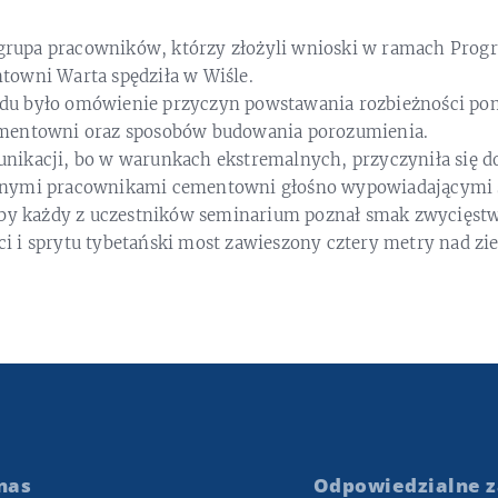
a grupa pracowników, którzy złożyli wnioski w ramach Pro
owni Warta spędziła w Wiśle.
u było omówienie przyczyn powstawania rozbieżności p
mentowni oraz sposobów budowania porozumienia.
ikacji, bo w warunkach ekstremalnych, przyczyniła się d
nymi pracownikami cementowni głośno wypowiadającymi s
 by każdy z uczestników seminarium poznał smak zwycięstw
 i sprytu tybetański most zawieszony cztery metry nad zi
nas
Odpowiedzialne z