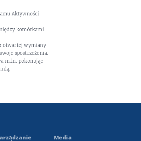
gramu Aktywności
omiędzy komórkami
o otwartej wymiany
woje spostrzeżenia.
a m.in. pokonując
emią.
arządzanie
Media