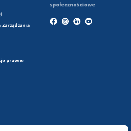
społecznościowe
j
 Zarządzania
cje prawne
+48 (43) 84 13 003