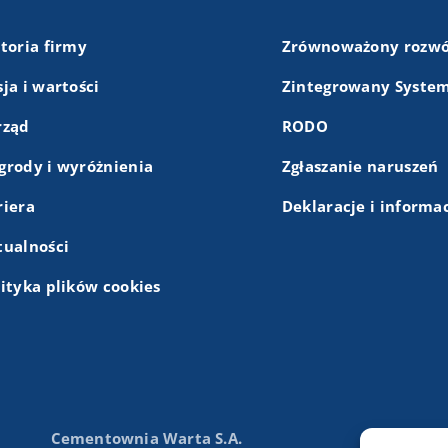
storia firmy
Zrównoważony rozwó
ja i wartości
Zintegrowany System
rząd
RODO
grody i wyróżnienia
Zgłaszanie naruszeń
riera
Deklaracje i informa
tualności
lityka plików cookies
Cementownia Warta S.A.