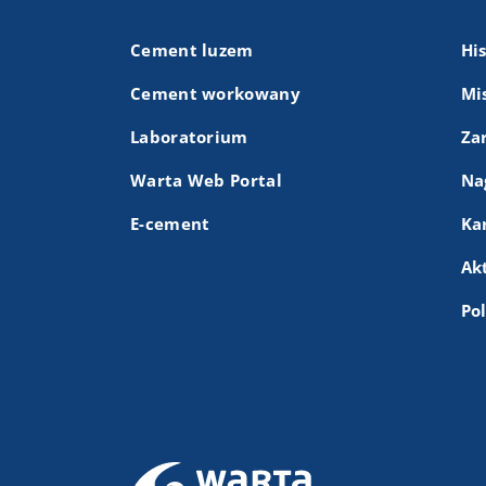
Cement luzem
Hi
Cement workowany
Mis
Laboratorium
Za
Warta Web Portal
Na
E-cement
Ka
Ak
Po