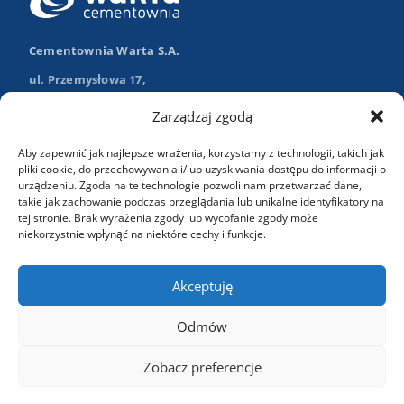
Cementownia Warta S.A.
ul. Przemysłowa 17,
98-355 Trębaczew
Zarządzaj zgodą
Nawiguj w Google Maps
Aby zapewnić jak najlepsze wrażenia, korzystamy z technologii, takich jak
+48 (43) 84 13 003
pliki cookie, do przechowywania i/lub uzyskiwania dostępu do informacji o
urządzeniu. Zgoda na te technologie pozwoli nam przetwarzać dane,
info@wartasa.com.pl
takie jak zachowanie podczas przeglądania lub unikalne identyfikatory na
tej stronie. Brak wyrażenia zgody lub wycofanie zgody może
niekorzystnie wpłynąć na niektóre cechy i funkcje.
Kontakt
Akceptuję
Odmów
Zobacz preferencje
Copyright 2024 Cementownia Warta. Wszelkie prawa
zastrzeżone.