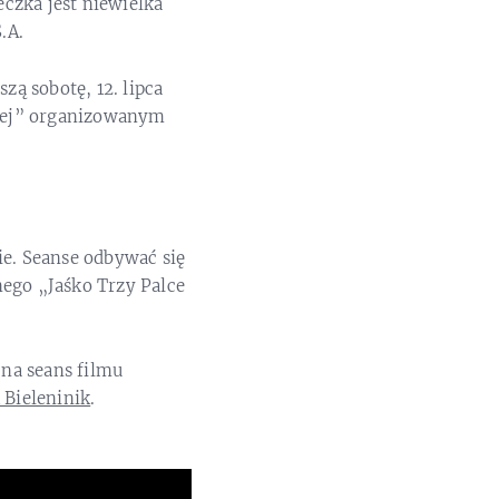
czka jest niewielka
.A.
zą sobotę, 12. lipca
iej” organizowanym
ie. Seanse odbywać się
nego „Jaśko Trzy Palce
na seans filmu
 Bieleninik
.