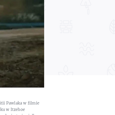
tii Pawlaka w filmie
oku w Itzehoe