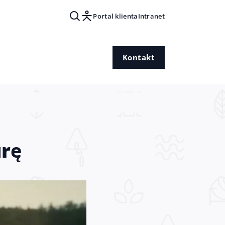
Portal klienta
Intranet
Kontakt
urę