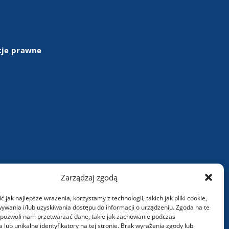
cje prawne
+48 (43) 84 13 003
Zarządzaj zgodą
info@wartasa.com.pl
 jak najlepsze wrażenia, korzystamy z technologii, takich jak pliki cookie,
ywania i/lub uzyskiwania dostępu do informacji o urządzeniu. Zgoda na te
Kontakt
 pozwoli nam przetwarzać dane, takie jak zachowanie podczas
 lub unikalne identyfikatory na tej stronie. Brak wyrażenia zgody lub