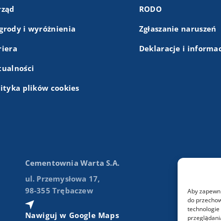
rząd
RODO
grody i wyróżnienia
Zgłaszanie naruszeń
riera
Deklaracje i informa
tualności
lityka plików cookies
Cementownia Warta S.A.
ul. Przemysłowa 17,
98-355 Trębaczew
Aby zapewnić
do przechow
technologie
Nawiguj w Google Maps
przeglądania