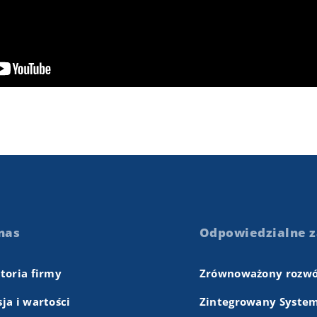
nas
Odpowiedzialne z
storia firmy
Zrównoważony rozwó
ja i wartości
Zintegrowany System