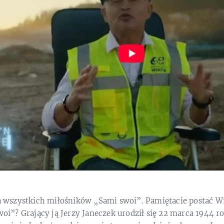
la wszystkich miłośników „Sami swoi”. Pamiętacie postać Wi
”? Grający ją Jerzy Janeczek urodził się 22 marca 1944 r