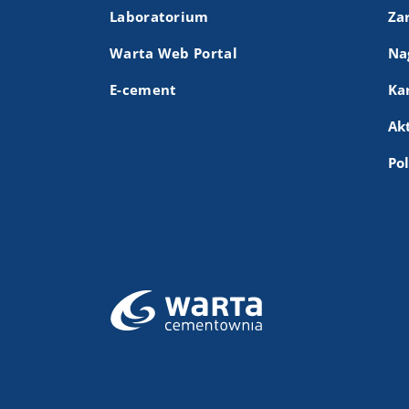
Laboratorium
Za
Warta Web Portal
Na
E-cement
Ka
Ak
Po