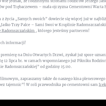
 wie jednak, że rodzinnymi stronami rodziców Jerzego Jane
w pod Trębaczewem – mała ojczyzna Cementowni Warta S
h z życia „Samych swoich” dowiecie się więcej już w najbliżs
„Jaśko Trzy Palce – Sami Swoi w Kruplinie Radomszczańsk
e Radomszczańskim
, którego jesteśmy partnerem!
ych informacji!
 premierę na Dniu Otwartych Drzwi, zyskał już spore uznan
otę 12 lipca br. w ramach wspomnianego już Pikniku Rodzin
ie Radomszczańskiej” od godziny 15:00.
 filmowym, zapraszamy także do naszego kina plenerowego 
ez tajemnic”! W roli przewodnika po cementowni sam
Irek