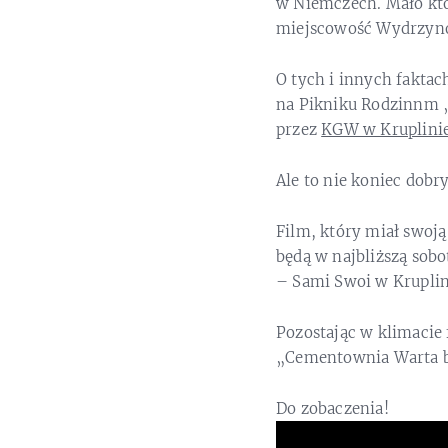
w Niemczech. Mało kto
miejscowość Wydrzynó
O tych i innych faktac
na Pikniku Rodzinnm 
przez
KGW w Kruplini
Ale to nie koniec dobr
Film, który miał swoją
będą w najbliższą sob
– Sami Swoi w Kruplin
Pozostając w klimacie
„Cementownia Warta b
Do zobaczenia!