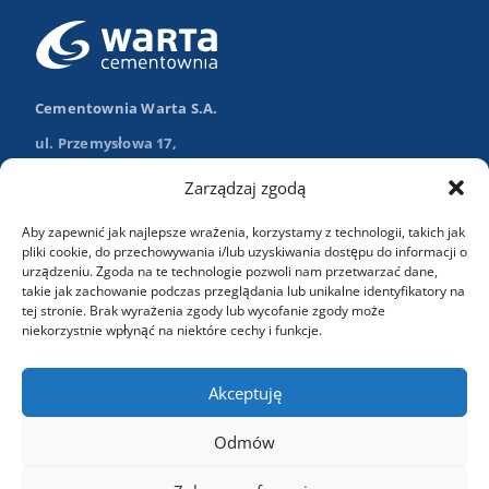
Cementownia Warta S.A.
ul. Przemysłowa 17,
98-355 Trębaczew
Zarządzaj zgodą
Nawiguj w Google Maps
Aby zapewnić jak najlepsze wrażenia, korzystamy z technologii, takich jak
+48 (43) 84 13 003
pliki cookie, do przechowywania i/lub uzyskiwania dostępu do informacji o
urządzeniu. Zgoda na te technologie pozwoli nam przetwarzać dane,
info@wartasa.com.pl
takie jak zachowanie podczas przeglądania lub unikalne identyfikatory na
tej stronie. Brak wyrażenia zgody lub wycofanie zgody może
niekorzystnie wpłynąć na niektóre cechy i funkcje.
Kontakt
Akceptuję
Odmów