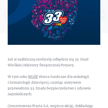
Już w najbliższą niedzielę odbędzie się 33. finał
Wielkiej Orkiestry Świątecznej Pomocy.
W tym roku
WOŚP
zbiera fundusze dla onkologii
i hematologii dziecięcej, czyniąc motywem
przewodnim 33. finału bezpieczeństwo i zdrowie
najmłodszych.
Cementownia Warta S.A. wspiera akcję, dokładając