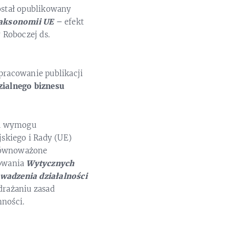
ostał opublikowany
Taksonomii UE
–
efekt
 Roboczej ds.
racowanie publikacji
ialnego biznesu
ia wymogu
skiego i Rady (UE)
zrównoważone
sowania
Wytycznych
wadzenia działalności
rażaniu zasad
nności.