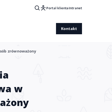
Portal klienta
Intranet
Kontakt
posób zrównoważony
ia
twa w
ważony