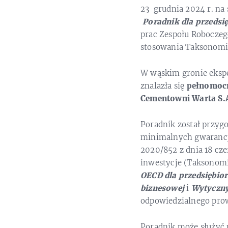
23 grudnia 2024 r. na
Poradnik dla przedsi
prac Zespołu Roboczeg
stosowania Taksonomi
W wąskim gronie eksp
znalazła się
pełnomocn
Cementowni Warta S.
Poradnik został przy
minimalnych gwarancji
2020/852 z dnia 18 cz
inwestycje (Taksonomia
OECD dla przedsiębio
biznesowej
i
Wytyczny
odpowiedzialnego prowa
Poradnik może służyć 