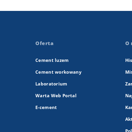
Oferta
O 
Cement luzem
Hi
Cement workowany
Mis
Laboratorium
Za
Warta Web Portal
Na
E-cement
Ka
Ak
Po