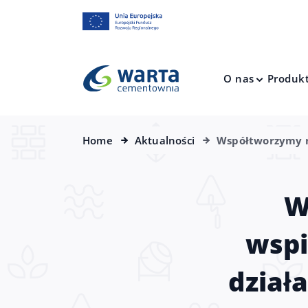
O nas
Produk
Home
Aktualności
Współtworzymy n
W
wspi
dział