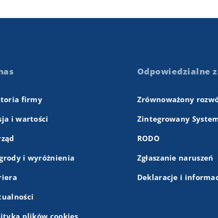
nas
Odpowiedzialne z
storia firmy
Zrównoważony rozwó
ja i wartości
Zintegrowany System
rząd
RODO
grody i wyróżnienia
Zgłaszanie naruszeń
riera
Deklaracje i informa
tualności
lityka plików cookies