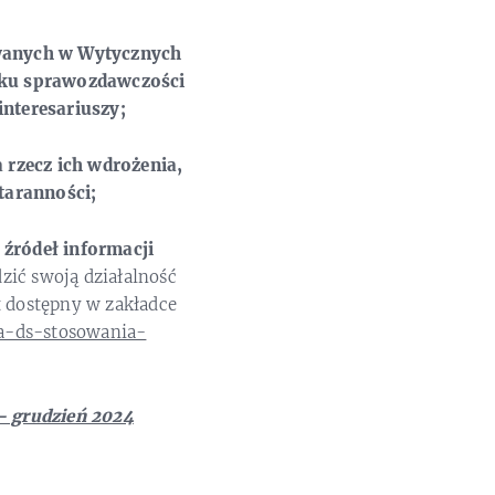
owanych w Wytycznych
zku sprawozdawczości
nteresariuszy;
 rzecz ich wdrożenia,
taranności;
 źródeł informacji
zić swoją działalność
 dostępny w zakładce
a-ds-stosowania-
– grudzień 2024