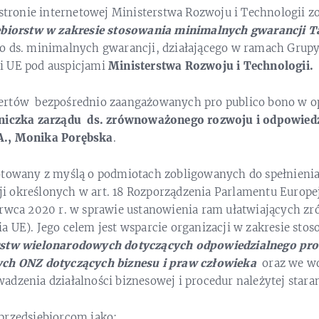
 stronie internetowej Ministerstwa Rozwoju i Technologii z
ębiorstw w zakresie stosowania minimalnych gwarancji 
o ds. minimalnych gwarancji, działającego w ramach Grupy
i UE pod auspicjami
Ministerstwa Rozwoju i Technologii.
ertów bezpośrednio zaangażowanych pro publico bono w op
iczka zarządu ds. zrównoważonego rozwoju i odpowiedz
A., Monika Porębska
.
gotowany z myślą o podmiotach zobligowanych do spełnien
 określonych w art. 18 Rozporządzenia Parlamentu Europej
erwca 2020 r. w sprawie ustanowienia ram ułatwiających 
 UE). Jego celem jest wsparcie organizacji w zakresie sto
rstw wielonarodowych dotyczących odpowiedzialnego pro
ch ONZ dotyczących biznesu i praw człowieka
oraz we wd
dzenia działalności biznesowej i procedur należytej stara
przedsiębiorcom jako: