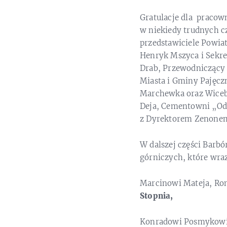
Gratulacje dla pracow
w niekiedy trudnych cz
przedstawiciele Powia
Henryk Mszyca i Sekre
Drab, Przewodniczący 
Miasta i Gminy Pajęcz
Marchewka oraz Wiceb
Deja, Cementowni „Odr
z Dyrektorem Zenonem
W dalszej części Barbó
górniczych, które wra
Marcinowi Mateja, Ro
Stopnia,
Konradowi Posmykowi,