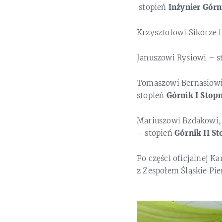
stopień
Inżynier Górni
Krzysztofowi Sikorze 
Januszowi Rysiowi – s
Tomaszowi Bernasiowi
stopień
Górnik I Stop
Mariuszowi Bzdakowi,
– stopień
Górnik II St
Po części oficjalnej 
z Zespołem Śląskie Pie