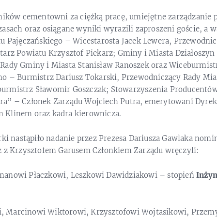
ników cementowni za ciężką pracę, umiejętne zarządzanie 
asach oraz osiągane wyniki wyrazili zaproszeni goście, a w
tu Pajęczańskiego – Wicestarosta Jacek Lewera, Przewodni
tarz Powiatu Krzysztof Piekarz; Gminy i Miasta Działoszyn
Rady Gminy i Miasta Stanisław Ranoszek oraz Wiceburmist
no – Burmistrz Dariusz Tokarski, Przewodniczący Rady Mia
urmistrz Sławomir Goszczak; Stowarzyszenia Producentów
a” – Członek Zarządu Wojciech Putra, emerytowani Dyrekt
 Klinem oraz kadra kierownicza.
rki nastąpiło nadanie przez Prezesa Dariusza Gawlaka nomina
z z Krzysztofem Garusem Członkiem Zarządu wręczyli:
manowi Płaczkowi, Leszkowi Dawidziakowi
–
stopień
Inżyn
 Marcinowi Wiktorowi, Krzysztofowi Wojtasikowi, Prze