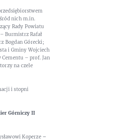
przedsiębiorstwem
śród nich m.in.
czący Rady Powiatu
 – Burmistrz Rafał
rz Bogdan Górecki;
sta i Gminy Wojciech
 Cementu – prof. Jan
orzy na czele
cji i stopni
ier Górniczy II
mysławowi Koperze
–