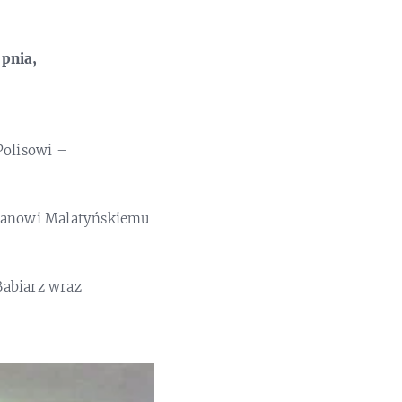
opnia,
Polisowi –
ianowi Malatyńskiemu
Babiarz wraz