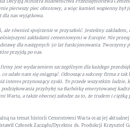
nia Decyzją Ministra Budownictwa
P
rzedsiębiorstwa Cemen
nie pierwszy piec obrotowy, a więc kamień wapienny był 
st dla nas wyjątkowa.
, ale również spojrzenie w przyszłość. Jesteśmy zakładem,
ześniejszymi zakładami cementowymi w
E
uropie. Nie przes
dstawę dla następnych 50 lat funkcjonowania. Tworzymy prz
óre przyjdą po nas.
 firmy jest wydarzeniem szczególnym dla każdego przedsię
 co udało nam się osiągnąć. Odnosząca sukcesy firma z tak 
 niż interes przynoszący zyski. To przede wszystkim ludzie, 
am podziękowania przybyłej na Barbórkę emerytowanej kadr
Warta, a także obecnej załodze za to, że trudem i ciężką 
lną na temat historii Cementowni Warta oraz jej aktualnej
stawił Członek Zarządu/Dyrektor ds. Produkcji Krzysztof G