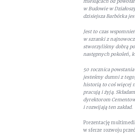
miesiącach od powoła
w Budowie w Działoszy
dzisiejsza Barbórka je
Jest to czas wspomnień
w szranki
z najnowoc
stworzyliśmy dobrą po
następnych pokoleń, kt
50 rocznica powstania
jesteśmy dumni z tego,
historią to coś więcej
pracują i żyją. Skład
dyrektorom Cementowni 
i rozwijają ten zakład.
Prezentację multimedia
w sferze rozwoju przed