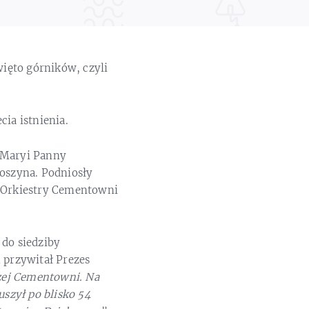
ięto górników, czyli
ia istnienia.
j Maryi Panny
łoszyna. Podniosły
p Orkiestry Cementowni
 do siedziby
 przywitał Prezes
ze
j
Cementowni. Na
ruszył po
blisko
54