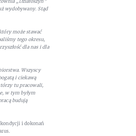
townia „Działoszyn”
już wydobywany. Stąd
 który może stawać
paliśmy tego okresu,
yszłość dla nas i dla
biorstwa. Wszyscy
bogatą i ciekawą
którzy tu pracowali,
ze, w tym byłym
pracą budują
 kondycji i dokonań
arus.