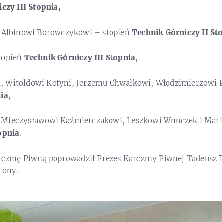
czy III Stopnia,
i Albinowi Borowczykowi – stopień
Technik Górniczy II St
topień
Technik Górniczy III Stopnia
,
, Witoldowi Kotyni, Jerzemu Chwałkowi, Włodzimierzowi 
nia
,
 Mieczysławowi Kaźmierczakowi, Leszkowi Wnuczek i Mar
opnia
.
Karczmę Piwną poprowadził Prezes Karczmy Piwnej Tadeusz 
rony.