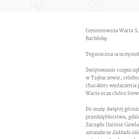
Cementownia Warta S.A
Barbórkę.
Tegoroczna uroczystość
Świętowanie rozpoczęł
w Trębaczewie, celebro
charakter wydarzenia 
Warta oraz chóru Stow
Po mszy świętej górnic
przedsiębiorstwa, gdzi
Zarządu Dariusz Gawl
sztandarze Zakładu G