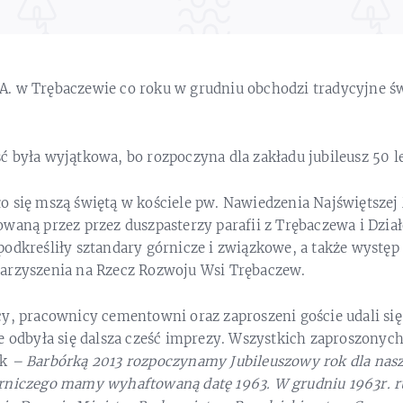
. w Trębaczewie co roku w grudniu obchodzi tradycyjne św
 była wyjątkowa, bo rozpoczyna dla zakładu jubileusz 50 lec
o się mszą świętą w kościele pw. Nawiedzenia Najświętsze
waną przez przez duszpasterzy parafii z Trębaczewa i Dzia
podkreśliły sztandary górnicze i związkowe, a także wystę
arzyszenia na Rzecz Rozwoju Wsi Trębaczew.
y, pracownicy cementowni oraz zaproszeni goście udali się
e odbyła się dalsza cześć imprezy. Wszystkich zaproszonych
ak
– Barbórką 2013 rozpoczynamy Jubileuszowy rok dla nas
órniczego mamy wyhaftowaną datę 1963. W grudniu 19
6
3r. 