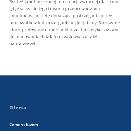
Był też źródłem cennej informacji zwrotnej dla firmy,
gdyż w czasie jego trwania przeprowadzono
anonimową ankietę dotyczącą postrzegania przez
pracowników kultury organizacyjnej firmy. Stosownie
zinterpretowane dane z ankiet zostaną wykorzystane
do planowania działań rozwojowych a także
naprawczych.
Oferta
Cement luzem