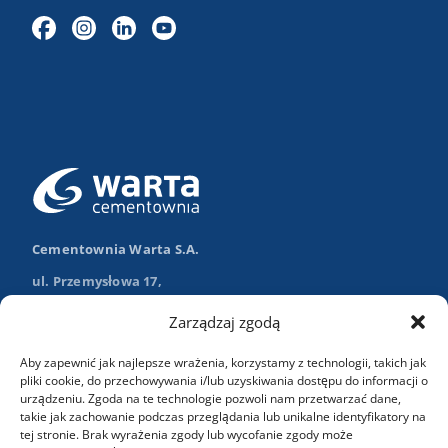
Cementownia Warta S.A.
ul. Przemysłowa 17,
98-355 Trębaczew
Zarządzaj zgodą
Nawiguj w Google Maps
Aby zapewnić jak najlepsze wrażenia, korzystamy z technologii, takich jak
+48 (43) 84 13 003
pliki cookie, do przechowywania i/lub uzyskiwania dostępu do informacji o
urządzeniu. Zgoda na te technologie pozwoli nam przetwarzać dane,
info@wartasa.com.pl
takie jak zachowanie podczas przeglądania lub unikalne identyfikatory na
tej stronie. Brak wyrażenia zgody lub wycofanie zgody może