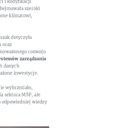
 i kodyfikacji
obejmowała szeroki
cone klimatowi,
szak dotyczyła
m oraz
ównoważonego rozwoju
systemów zarządzania
h danych
żone inwestycje.
nie wybrzmiało,
a sektora MŚP, ale
u odpowiedniej wiedzy