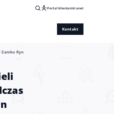
Portal klienta
Intranet
Kontakt
 w Zamku Ryn
eli
dczas
yn