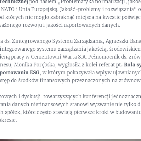
Technicznej
pod hasłem „Problematyka normalizacji, jakości
 z NATO i Unią Europejską. Jakość-problemy i rozwiązania” 
ód których nie mogło zabraknąć miejsca na kwestie poświę
ażonego rozwoju i jakości raportowanych danych.
a ds. Zintegrowanego Systemu Zarządzania, Agnieszki Bana
zintegrowanego systemu zarządzania jakością, środowiskie
gieną pracy w Cementowni Warta S.A. Pełnomocnik ds. zr
nesu, Monika Porębska, wygłosiła z kolei referat pt
. Rola 
portowaniu ESG
, w którym pokazywała wpływ ujawnianyc
stęp do środków finansowych przeznaczonych na zrównowa
sowych i dyskusji towarzyszących konferencji jednoznacz
ania danych niefinansowych stanowi wyzwanie nie tylko dl
h spółek, które często stawiają pierwsze kroki w budowani
kresie.